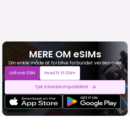
MERE OM eSIMs
Din enkle måde at forblive forbundet verden over
Udforsk ESIM
Hvad Er Et ESim
Tjek Enhedskompatibilitet