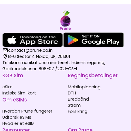
contact@prune.co.in
B-6 Sector 4 Noida, UP, 201301
Telekommunikationsministeriet, Indiens regering,
Godkendelsesnr. 808-07 /2021-CS-I
KØB Sim
Regningsbetalinger
eSim
Mobilopladning
Indiske Sim-kort
DTH
Om eSIMs
Bredbånd
Strøm
Hvordan Prune fungerer
Forsikring
Udforsk eSIMs
Hvad er et eSIM
Ressourcer
Om Prune