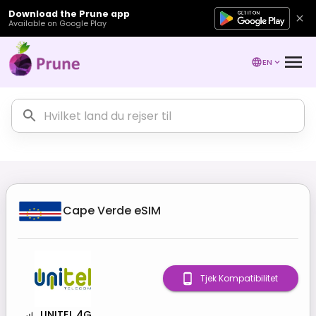
Download the Prune app
Available on Google Play
EN
Cape Verde
eSIM
Tjek Kompatibilitet
UNITEL 4G