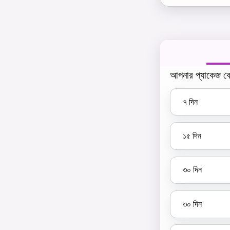
আপনার প্যাকেজ বে
৭
দিন
১৫
দিন
৩০
দিন
৩০
দিন