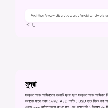
উৎস
:
https://www.etisalat.ae/en/c/mobile/network.js
মুদ্রা
সংযুক্ত আরব আমিরাতের সরকারি মুদ্রা হলো সংযুক্ত আরব আমিরাত দি
ডলারের সাথে প্রায় ৩.৬৭২৫ AED প্রতি ১ USD হারে স্থির করা আছে, 
থেকে ১০০০ পর্যন্ত মূল্যে পাওয়া যায়, এবং কয়েনগুলি ১ দিরহাম, ৫০ 