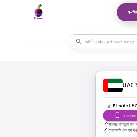
ই-সিম
UAE
Etisalat 5
সামঞ্জস্যতা
আপনার ব্যালেন্স ক
প্যাকেজটি শুরু হয় য