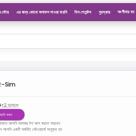
অংশীদার হন
 স্টোর
এর জন্য কোনো ফলাফল পাওয়া যায়নি
বিল পেমেন্টস
পুরস্কার
ই-Sim
G
+
2
অন্যান্য
 যাচাই করুন
ম থাকলে আপনি সবসময় টপ আপ করতে পারবেন
খন আপনি একটি সমর্থিত নেটওয়ার্কে সংযুক্ত হন