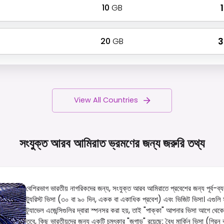
10
GB
₹
20
GB
₹
View All Countries
সংযুক্ত আরব আমিরাত ভ্রমণের জন্য জরুরি
তথ্য
বেশিরভাগ ভারতীয় নাগরিকদের জন্য, সংযুক্ত আরব আমিরাতে প্রবেশের জন্য পূর্ব-ব্যব
ট্যুরিস্ট ভিসা (৩০ বা ৯০ দিন, একক বা একাধিক প্রবেশ) এবং ভিজিট ভিসা। এগুল
ট্র্যাভেল এজেন্সিগুলির দ্বারা স্পনসর করা হয়, তাই "পাক্কা" আপনার ভিসা আগে থেকে
তবে, কিছু ভারতীয়দের জন্য একটি চমৎকার "জুগাড" রয়েছে: বৈধ মার্কিন ভিসা (গ্রিন