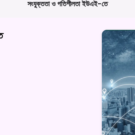
সংযুক্ততা ও গতিশীলতা
ইউএই-তে
ে