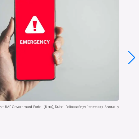
উৎস
:
UAE Government Portal (U.ae), Dubai Police
আত্মবিশ্বাস
:
1
হালনাগাদ চক্র
:
Annually