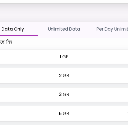
Data Only
Unlimited Data
Per Day Unlimi
ছে নিন
1
GB
2
GB
3
GB
5
GB