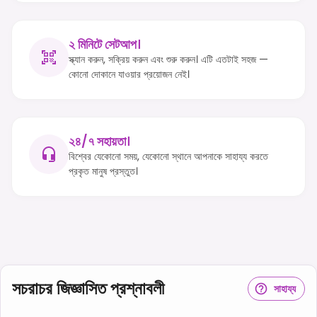
২ মিনিটে সেটআপ।
স্ক্যান করুন, সক্রিয় করুন এবং শুরু করুন। এটি এতটাই সহজ —
কোনো দোকানে যাওয়ার প্রয়োজন নেই।
২৪/৭ সহায়তা।
বিশ্বের যেকোনো সময়, যেকোনো স্থানে আপনাকে সাহায্য করতে
প্রকৃত মানুষ প্রস্তুত।
সচরাচর জিজ্ঞাসিত প্রশ্নাবলী
সাহায্য