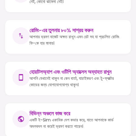
নেই, কোনো ঝামেলা নেই।
রোমিং-এর তুলনায় ৮০% সাশ্রয় করুন
আপনার ভ্রমণ বাজেট অক্ষত রাখুন এমন রেট সহ যা প্রচলিত রোমিং
ফি-কে হার মানায়।
হোয়াটসঅ্যাপ এবং ওটিপি অ্যাক্সেস অব্যাহত রাখুন
আপনি যেখানেই থাকুন না কেন বার্তা, যাচাইকরণ এবং টু-ফ্যাক্টর
কোডের জন্য যোগাযোগযোগ্য থাকুন।
বিভিন্ন অঞ্চলে কাজ করে
একটি ই-Sim একাধিক দেশ কভার করে, যাতে আপনাকে কার্ড
অদলবদল না করেই ভ্রমণ করতে পারেন।