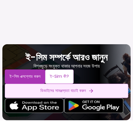
ই-সিম সম্পর্কে আরও জানুন
বিশ্বজুড়ে সংযুক্ত থাকার আপনার সহজ উপায়
ই-সিম এক্সপ্লোর করুন
ই-Sim কী?
ডিভাইসের সামঞ্জস্যতা যাচাই করুন