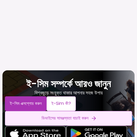
ই-সিম সম্পর্কে আরও জানুন
বিশ্বজুড়ে সংযুক্ত থাকার আপনার সহজ উপায়
ই-সিম এক্সপ্লোর করুন
ই-Sim কী?
ডিভাইসের সামঞ্জস্যতা যাচাই করুন