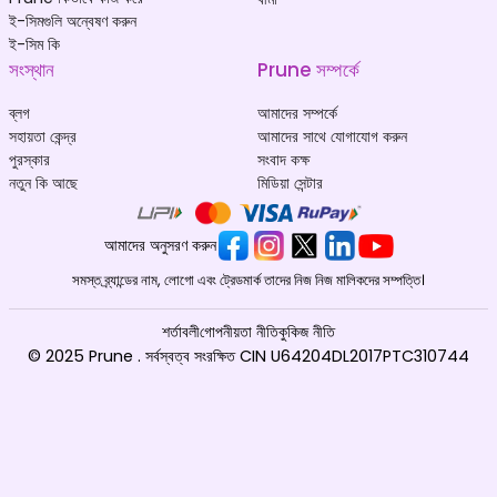
ই-সিমগুলি অন্বেষণ করুন
ই-সিম কি
সংস্থান
Prune সম্পর্কে
ব্লগ
আমাদের সম্পর্কে
সহায়তা কেন্দ্র
আমাদের সাথে যোগাযোগ করুন
পুরস্কার
সংবাদ কক্ষ
নতুন কি আছে
মিডিয়া সেন্টার
আমাদের অনুসরণ করুন
সমস্ত ব্র্যান্ডের নাম, লোগো এবং ট্রেডমার্ক তাদের নিজ নিজ মালিকদের সম্পত্তি।
শর্তাবলী
গোপনীয়তা নীতি
কুকিজ নীতি
© 2025 Prune . সর্বস্বত্ব সংরক্ষিত CIN U64204DL2017PTC310744