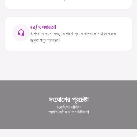
২৪/৭ সহায়তা।
বিশ্বের যেকোনো সময়, যেকোনো স্থানে আপনাকে সাহায্য করতে
প্রকৃত মানুষ প্রস্তুত।
সংযোগের প্রচেষ্টা
বর্দ্ধেজো মাজিও
গ্যাপটা কেটে দাও, যাও ডিজিটাল।