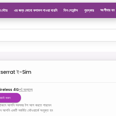
অংশীদার হন
 স্টোর
এর জন্য কোনো ফলাফল পাওয়া যায়নি
বিল পেমেন্টস
পুরস্কার
serrat
ই-Sim
ireless 4G
+
1
অন্যান্য
 যাচাই করুন
ম থাকলে আপনি সবসময় টপ আপ করতে পারবেন
খন আপনি একটি সমর্থিত নেটওয়ার্কে সংযুক্ত হন