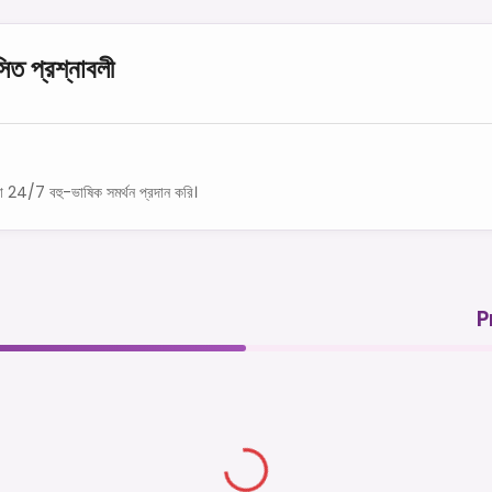
সিত প্রশ্নাবলী
া 24/7 বহু-ভাষিক সমর্থন প্রদান করি।
P