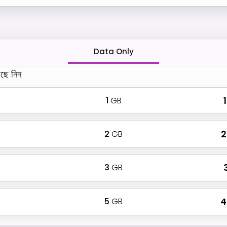
Data Only
ছে নিন
1
GB
₹
2
GB
₹
3
GB
₹
5
GB
₹ 