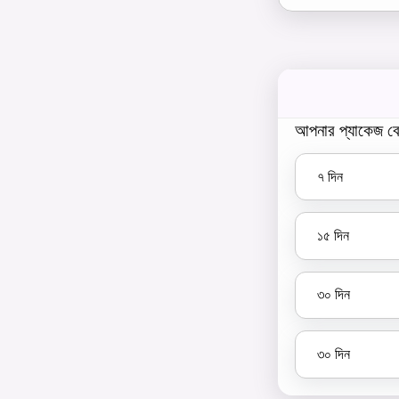
আপনার প্যাকেজ বে
৭
দিন
১৫
দিন
৩০
দিন
৩০
দিন