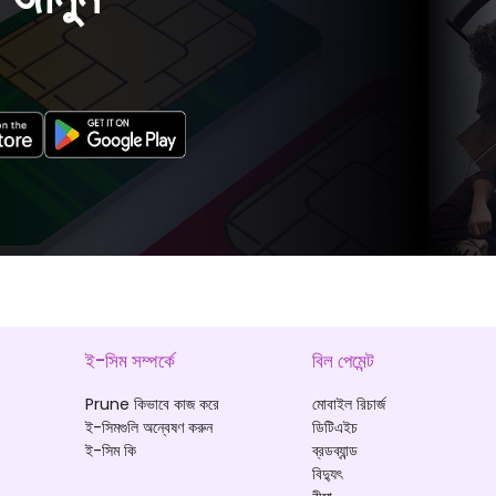
ই-সিম সম্পর্কে
বিল পেমেন্ট
Prune কিভাবে কাজ করে
মোবাইল রিচার্জ
ই-সিমগুলি অন্বেষণ করুন
ডিটিএইচ
ই-সিম কি
ব্রডব্যান্ড
বিদ্যুৎ