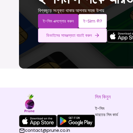
বিশ্বজুড়ে সংযুক্ত থাকার আপনার সহজ উপায়
ই-সিম এক্সপ্লোর করুন
ই-Sim কী?
ডিভাইসের সামঞ্জস্যতা যাচাই করুন
সিম কিনুন
ই-সিম
ভারতের সিম কার্ড
contact@prune.co.in