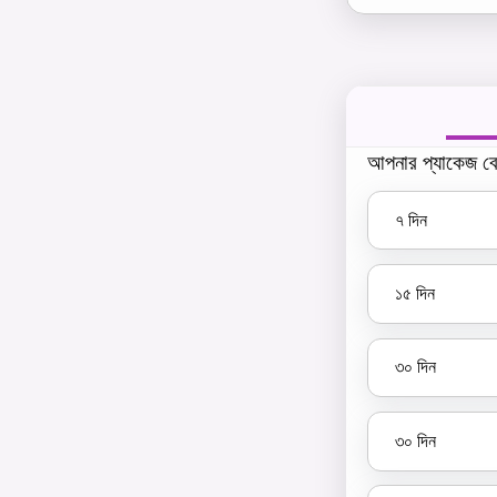
আপনার প্যাকেজ বে
৭
দিন
১৫
দিন
৩০
দিন
৩০
দিন