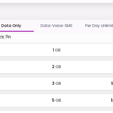
Data Only
Data-Voice-SMS
Per Day Unlimi
ছে নিন
1
GB
2
GB
3
GB
₹
5
GB
₹