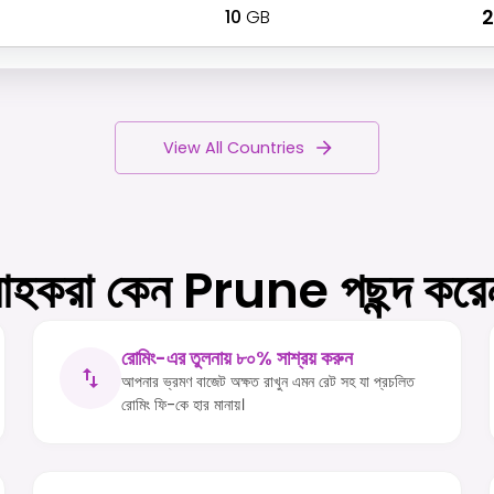
10
GB
₹
View All Countries
রাহকরা কেন Prune পছন্দ কর
রোমিং-এর তুলনায় ৮০% সাশ্রয় করুন
আপনার ভ্রমণ বাজেট অক্ষত রাখুন এমন রেট সহ যা প্রচলিত
রোমিং ফি-কে হার মানায়।