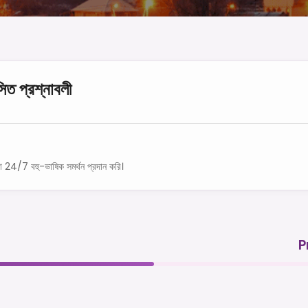
সিত প্রশ্নাবলী
া 24/7 বহু-ভাষিক সমর্থন প্রদান করি।
P