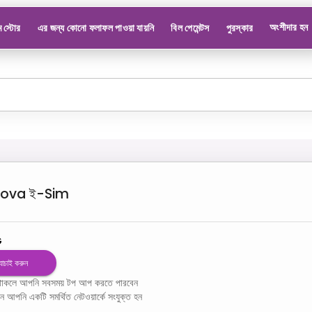
অংশীদার হন
 স্টোর
এর জন্য কোনো ফলাফল পাওয়া যায়নি
বিল পেমেন্টস
পুরস্কার
dova
ই-Sim
G
 যাচাই করুন
ম থাকলে আপনি সবসময় টপ আপ করতে পারবেন
খন আপনি একটি সমর্থিত নেটওয়ার্কে সংযুক্ত হন