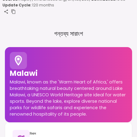
Update Cycle:
120 months
গন্তব্য সারাংশ
Malawi
Malawi, known as the 'Warm Heart of Africa,' offers
breathtaking natural beauty centered around Lake
Malawi, a UNESCO World Heritage site ideal for water
sports. Beyond the lake, explore diverse national
parks for wildlife safaris and experience the
renowned hospitality of its people.
বিভাগ