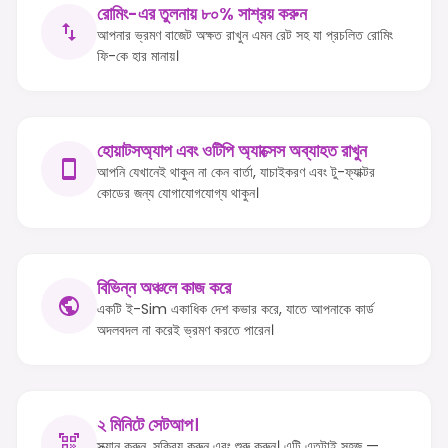
রোমিং-এর তুলনায় ৮০% সাশ্রয় করুন
আপনার ভ্রমণ বাজেট অক্ষত রাখুন এমন রেট সহ যা প্রচলিত রোমিং
ফি-কে হার মানায়।
হোয়াটসঅ্যাপ এবং ওটিপি অ্যাক্সেস অব্যাহত রাখুন
আপনি যেখানেই থাকুন না কেন বার্তা, যাচাইকরণ এবং টু-ফ্যাক্টর
কোডের জন্য যোগাযোগযোগ্য থাকুন।
বিভিন্ন অঞ্চলে কাজ করে
একটি ই-Sim একাধিক দেশ কভার করে, যাতে আপনাকে কার্ড
অদলবদল না করেই ভ্রমণ করতে পারেন।
২ মিনিটে সেটআপ।
স্ক্যান করুন, সক্রিয় করুন এবং শুরু করুন। এটি এতটাই সহজ —