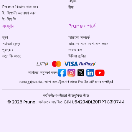
বিদ্যুৎ
Prune কিভাবে কাজ করে
বীমা
ই-সিমগুলি অন্বেষণ করুন
ই-সিম কি
সংস্থান
Prune সম্পর্কে
ব্লগ
আমাদের সম্পর্কে
সহায়তা কেন্দ্র
আমাদের সাথে যোগাযোগ করুন
পুরস্কার
সংবাদ কক্ষ
নতুন কি আছে
মিডিয়া সেন্টার
আমাদের অনুসরণ করুন
সমস্ত ব্র্যান্ডের নাম, লোগো এবং ট্রেডমার্ক তাদের নিজ নিজ মালিকদের সম্পত্তি।
শর্তাবলী
গোপনীয়তা নীতি
কুকিজ নীতি
© 2025 Prune . সর্বস্বত্ব সংরক্ষিত CIN U64204DL2017PTC310744