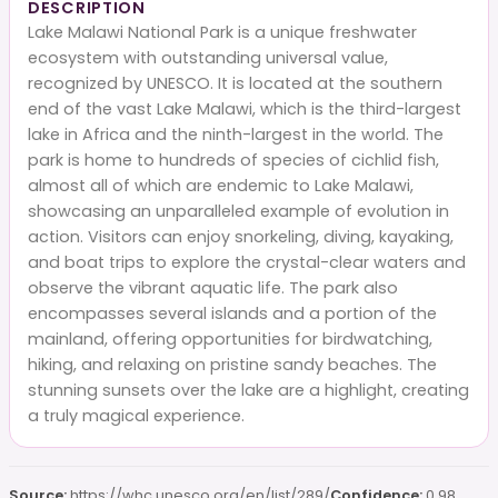
DESCRIPTION
Lake Malawi National Park is a unique freshwater
ecosystem with outstanding universal value,
recognized by UNESCO. It is located at the southern
end of the vast Lake Malawi, which is the third-largest
lake in Africa and the ninth-largest in the world. The
park is home to hundreds of species of cichlid fish,
almost all of which are endemic to Lake Malawi,
showcasing an unparalleled example of evolution in
action. Visitors can enjoy snorkeling, diving, kayaking,
and boat trips to explore the crystal-clear waters and
observe the vibrant aquatic life. The park also
encompasses several islands and a portion of the
mainland, offering opportunities for birdwatching,
hiking, and relaxing on pristine sandy beaches. The
stunning sunsets over the lake are a highlight, creating
a truly magical experience.
Source:
https://whc.unesco.org/en/list/289/
Confidence:
0.98