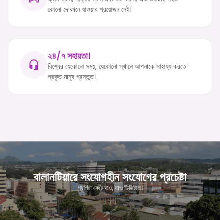
কোনো দোকানে যাওয়ার প্রয়োজন নেই।
২৪/৭ সহায়তা।
বিশ্বের যেকোনো সময়, যেকোনো স্থানে আপনাকে সাহায্য করতে
প্রকৃত মানুষ প্রস্তুত।
বালানটিয়ারে সংযোগহীন সংযোগের প্রচেষ্টা
গ্যাপটা কেটে দাও, যাও ডিজিটাল।