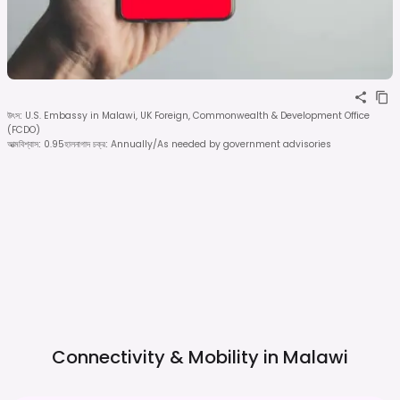
উৎস
:
U.S. Embassy in Malawi, UK Foreign, Commonwealth & Development Office
(FCDO)
আত্মবিশ্বাস
:
0.95
হালনাগাদ চক্র
:
Annually/As needed by government advisories
Connectivity & Mobility in
Malawi