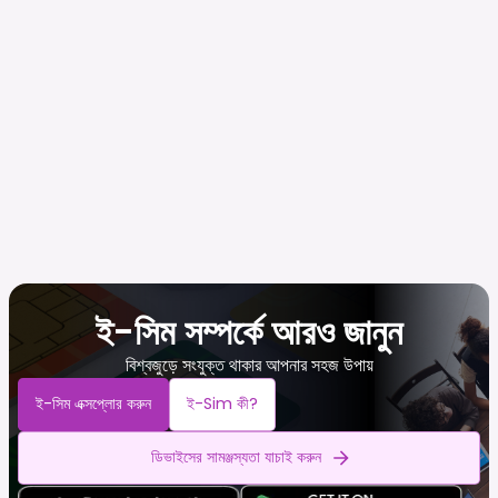
ই-সিম সম্পর্কে আরও জানুন
বিশ্বজুড়ে সংযুক্ত থাকার আপনার সহজ উপায়
ই-সিম এক্সপ্লোর করুন
ই-Sim কী?
ডিভাইসের সামঞ্জস্যতা যাচাই করুন