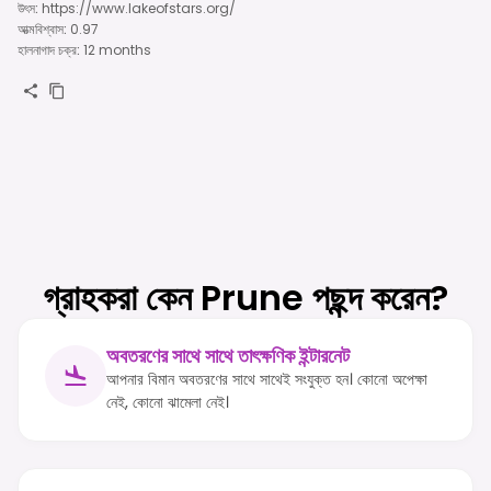
উৎস
:
https://www.lakeofstars.org/
আত্মবিশ্বাস
:
0.97
হালনাগাদ চক্র
:
12 months
গ্রাহকরা কেন Prune পছন্দ করেন?
অবতরণের সাথে সাথে তাৎক্ষণিক ইন্টারনেট
আপনার বিমান অবতরণের সাথে সাথেই সংযুক্ত হন। কোনো অপেক্ষা
নেই, কোনো ঝামেলা নেই।