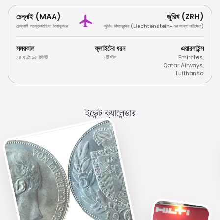
চেন্নাই (MAA)
জুরিখ (ZRH)
চেন্নাই আন্তর্জাতিক বিমানবন্দর
জুরিখ বিমানবন্দর (Liechtenstein-এর জন্য পরিষেবা)
সময়কাল
ফ্লাইটের ধরন
এয়ারলাইন্স
১৪ ঘণ্টা ১৫ মিনিট
১টি স্টপ
Emirates
,
Qatar Airways
,
Lufthansa
ইভেন্ট ক্যালেন্ডার