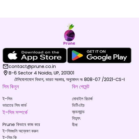
contact@prune.co.in
B-6 Sector 4 Noida, UP, 201301
টেলিযোগাযোগ বিভাগ, ভারত সরকার, অনুমোদন নং 808-07 /2021-CS-I
সিম কিনুন
বিল পেমেন্ট
ই-সিম
মোবাইল রিচার্জ
ভারতের সিম কার্ড
ডিটিএইচ
ই-সিম সম্পর্কে
ব্রডব্যান্ড
বিদ্যুৎ
Prune কিভাবে কাজ করে
বীমা
ই-সিমগুলি অন্বেষণ করুন
ই-সিম কি