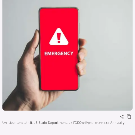
উৎস
:
Liechtenstein.li, US State Department, UK FCDO
আত্মবিশ্বাস
:
1
হালনাগাদ চক্র
:
Annually