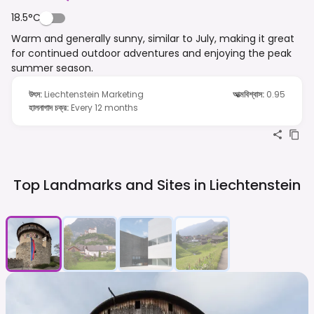
18.5°C
Warm and generally sunny, similar to July, making it great
for continued outdoor adventures and enjoying the peak
summer season.
উৎস
:
Liechtenstein Marketing
আত্মবিশ্বাস
:
0.95
হালনাগাদ চক্র
:
Every 12 months
Top Landmarks and Sites in
Liechtenstein