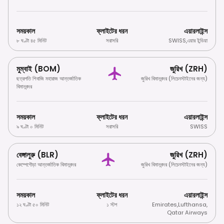
সময়কাল
ফ্লাইটের ধরন
এয়ারলাইন্স
৮ ঘণ্টা ৪৫ মিনিট
সরাসরি
SWISS
,
এয়ার ইন্ডিয়া
মুম্বাই (BOM)
জুরিখ (ZRH)
ছত্রপতি শিবাজি মহারাজ আন্তর্জাতিক
জুরিখ বিমানবন্দর (লিচেনস্টাইনের জন্য)
বিমানবন্দর
সময়কাল
ফ্লাইটের ধরন
এয়ারলাইন্স
৯ ঘণ্টা ০ মিনিট
সরাসরি
SWISS
বেঙ্গালুরু (BLR)
জুরিখ (ZRH)
কেম্পেগৌড়া আন্তর্জাতিক বিমানবন্দর
জুরিখ বিমানবন্দর (লিচেনস্টাইনের জন্য)
সময়কাল
ফ্লাইটের ধরন
এয়ারলাইন্স
১২ ঘণ্টা ৫০ মিনিট
১ স্টপ
Emirates
,
Lufthansa
,
Qatar Airways