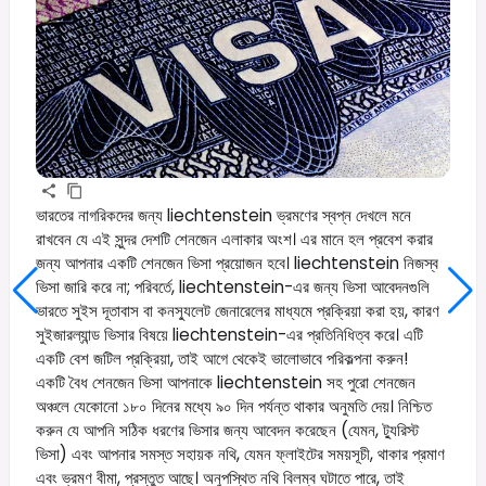
ভারতের নাগরিকদের জন্য liechtenstein ভ্রমণের স্বপ্ন দেখলে মনে
রাখবেন যে এই সুন্দর দেশটি শেনজেন এলাকার অংশ। এর মানে হল প্রবেশ করার
জন্য আপনার একটি শেনজেন ভিসা প্রয়োজন হবে। liechtenstein নিজস্ব
ভিসা জারি করে না; পরিবর্তে, liechtenstein-এর জন্য ভিসা আবেদনগুলি
ভারতে সুইস দূতাবাস বা কনস্যুলেট জেনারেলের মাধ্যমে প্রক্রিয়া করা হয়, কারণ
সুইজারল্যান্ড ভিসার বিষয়ে liechtenstein-এর প্রতিনিধিত্ব করে। এটি
একটি বেশ জটিল প্রক্রিয়া, তাই আগে থেকেই ভালোভাবে পরিকল্পনা করুন!
একটি বৈধ শেনজেন ভিসা আপনাকে liechtenstein সহ পুরো শেনজেন
অঞ্চলে যেকোনো ১৮০ দিনের মধ্যে ৯০ দিন পর্যন্ত থাকার অনুমতি দেয়। নিশ্চিত
করুন যে আপনি সঠিক ধরণের ভিসার জন্য আবেদন করেছেন (যেমন, ট্যুরিস্ট
ভিসা) এবং আপনার সমস্ত সহায়ক নথি, যেমন ফ্লাইটের সময়সূচী, থাকার প্রমাণ
এবং ভ্রমণ বীমা, প্রস্তুত আছে। অনুপস্থিত নথি বিলম্ব ঘটাতে পারে, তাই