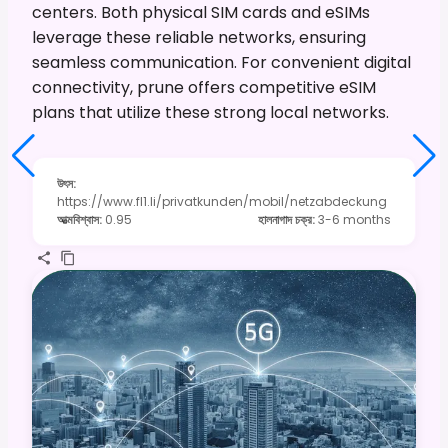
centers. Both physical SIM cards and eSIMs
leverage these reliable networks, ensuring
seamless communication. For convenient digital
connectivity, prune offers competitive eSIM
plans that utilize these strong local networks.
উৎস
:
https://www.fl1.li/privatkunden/mobil/netzabdeckung
আত্মবিশ্বাস
:
0.95
হালনাগাদ চক্র
:
3-6 months