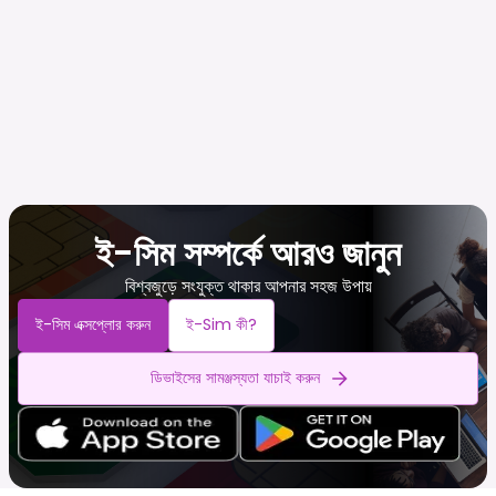
ই-সিম সম্পর্কে আরও জানুন
বিশ্বজুড়ে সংযুক্ত থাকার আপনার সহজ উপায়
ই-সিম এক্সপ্লোর করুন
ই-Sim কী?
ডিভাইসের সামঞ্জস্যতা যাচাই করুন