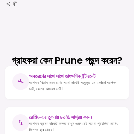
গ্রাহকরা কেন Prune পছন্দ করেন?
অবতরণের সাথে সাথে তাৎক্ষণিক ইন্টারনেট
আপনার বিমান অবতরণের সাথে সাথেই সংযুক্ত হন। কোনো অপেক্ষা
নেই, কোনো ঝামেলা নেই।
রোমিং-এর তুলনায় ৮০% সাশ্রয় করুন
আপনার ভ্রমণ বাজেট অক্ষত রাখুন এমন রেট সহ যা প্রচলিত রোমিং
ফি-কে হার মানায়।