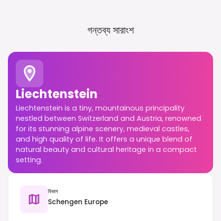
গন্তব্য সারাংশ
Liechtenstein
Liechtenstein is a tiny, mountainous principality
nestled between Switzerland and Austria, renowned
for its stunning alpine scenery, medieval castles,
and high quality of life. It offers a unique blend of
natural beauty and cultural heritage in a compact
setting.
বিভাগ
Schengen Europe