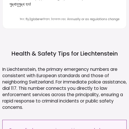
পুঙ্খানুপুঙ্খ হন!
উৎস
:
fly2globe
আত্মবিশ্বাস
:
1
হালনাগাদ চক্র
:
Annually or as regulations change
Health & Safety Tips for
Liechtenstein
In Liechtenstein, the primary emergency numbers are
consistent with European standards and those of
neighboring Switzerland. For immediate police assistance,
dial 117. This number connects you directly to law
enforcement services across the principality, ensuring a
rapid response to criminal incidents or public safety
concerns.