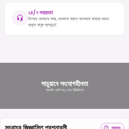
২৪/৭ সহায়তা।
বিশ্বের যেকোনো সময়, যেকোনো স্থানে আপনাকে সাহায্য করতে
প্রকৃত মানুষ প্রস্তুত।
সাচুয়ানে সংযোগহীনতা
গ্যাপটা কেটে দাও, যাও ডিজিটাল।
সচরাচর জিজ্ঞাসিত প্রশ্নাবলী
সাহায্য