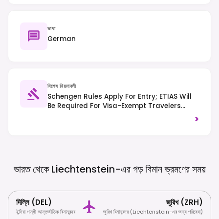
ভাষা
German
বিশেষ নিয়মাবলী
Schengen Rules Apply For Entry; ETIAS Will
Be Required For Visa-Exempt Travelers
From 2025. Traffic Drives On The Right-
>
Hand Side Of The Road.
ভারত থেকে Liechtenstein-এর গড় বিমান ভ্রমণের
সময়
দিল্লি (DEL)
জুরিখ (ZRH)
ইন্দিরা গান্ধী আন্তর্জাতিক বিমানবন্দর
জুরিখ বিমানবন্দর (Liechtenstein-এর জন্য পরিষেবা)