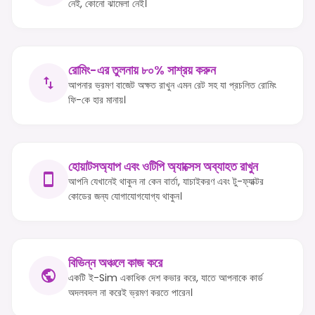
নেই, কোনো ঝামেলা নেই।
রোমিং-এর তুলনায় ৮০% সাশ্রয় করুন
আপনার ভ্রমণ বাজেট অক্ষত রাখুন এমন রেট সহ যা প্রচলিত রোমিং
ফি-কে হার মানায়।
হোয়াটসঅ্যাপ এবং ওটিপি অ্যাক্সেস অব্যাহত রাখুন
আপনি যেখানেই থাকুন না কেন বার্তা, যাচাইকরণ এবং টু-ফ্যাক্টর
কোডের জন্য যোগাযোগযোগ্য থাকুন।
বিভিন্ন অঞ্চলে কাজ করে
একটি ই-Sim একাধিক দেশ কভার করে, যাতে আপনাকে কার্ড
অদলবদল না করেই ভ্রমণ করতে পারেন।