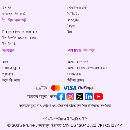
ই-সিম
মোবাইল রিচার্জ
ভারতের সিম কার্ড
ডিটিএইচ
ই-সিম সম্পর্কে
ব্রডব্যান্ড
বিদ্যুৎ
Prune কিভাবে কাজ করে
বীমা
ই-সিমগুলি অন্বেষণ করুন
ই-সিম কি
সংস্থান
Prune সম্পর্কে
ব্লগ
আমাদের সম্পর্কে
সহায়তা কেন্দ্র
আমাদের সাথে যোগাযোগ করুন
পুরস্কার
সংবাদ কক্ষ
নতুন কি আছে
মিডিয়া সেন্টার
আমাদের অনুসরণ করুন
সমস্ত ব্র্যান্ডের নাম, লোগো এবং ট্রেডমার্ক তাদের নিজ নিজ মালিকদের সম্পত্তি।
শর্তাবলী
গোপনীয়তা নীতি
কুকিজ নীতি
© 2025 Prune . সর্বস্বত্ব সংরক্ষিত CIN U64204DL2017PTC310744