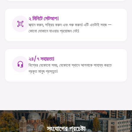
২ মিনিটে সেটআপ।
স্ক্যান করুন, সক্রিয় করুন এবং শুরু করুন। এটি এতটাই সহজ —
কোনো দোকানে যাওয়ার প্রয়োজন নেই।
২৪/৭ সহায়তা।
বিশ্বের যেকোনো সময়, যেকোনো স্থানে আপনাকে সাহায্য করতে
প্রকৃত মানুষ প্রস্তুত।
সংযোগের প্রচেষ্টা