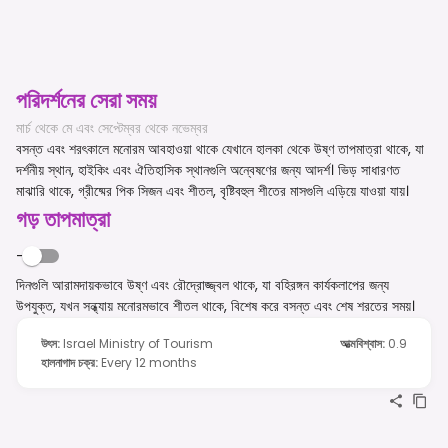
পরিদর্শনের সেরা সময়
মার্চ থেকে মে এবং সেপ্টেম্বর থেকে নভেম্বর
বসন্ত এবং শরৎকালে মনোরম আবহাওয়া থাকে যেখানে হালকা থেকে উষ্ণ তাপমাত্রা থাকে, যা
দর্শনীয় স্থান, হাইকিং এবং ঐতিহাসিক স্থানগুলি অন্বেষণের জন্য আদর্শ। ভিড় সাধারণত
মাঝারি থাকে, গ্রীষ্মের পিক সিজন এবং শীতল, বৃষ্টিবহুল শীতের মাসগুলি এড়িয়ে যাওয়া যায়।
গড় তাপমাত্রা
-
দিনগুলি আরামদায়কভাবে উষ্ণ এবং রৌদ্রোজ্জ্বল থাকে, যা বহিরঙ্গন কার্যকলাপের জন্য
উপযুক্ত, যখন সন্ধ্যায় মনোরমভাবে শীতল থাকে, বিশেষ করে বসন্ত এবং শেষ শরতের সময়।
উৎস
:
Israel Ministry of Tourism
আত্মবিশ্বাস
:
0.9
হালনাগাদ চক্র
:
Every 12 months