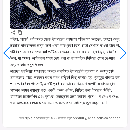
ভাইয়া, আপনি যদি ভারত থেকে ইসরায়েল ভ্রমণের পরিকল্পনা করছেন, তাহলে শুনুন:
ভারতীয় নাগরিকদের জন্য ভিসা থাকা আবশ্যক। ভিসা ছাড়া সেখানে যাওয়া যাবে না,
এটা নিশ্চিতভাবে সম্ভব নয়। পর্যটকদের জন্য সবচেয়ে সাধারণ হল বি/২ ভিজিটর
ভিসা, যা পর্যটন, আত্মীয়দের সাথে দেখা করা বা ব্যবসায়িক মিটিংয়ে যোগ দেওয়ার
জন্য থাকার অনুমতি দেয়।
আবেদন প্রক্রিয়া সাধারণত ভারতে অবস্থিত ইসরায়েলি দূতাবাস বা কনস্যুলেট
জেনারেলের কাছে আবেদন করার সাথে জড়িত। কিছু কাগজপত্র প্রস্তুত থাকতে হবে
– আপনার বৈধ পাসপোর্ট, একটি পূরণ করা আবেদনপত্র, পাসপোর্ট আকারের ছবি,
আপনার ভ্রমণ ব্যাখ্যা করে একটি কভার লেটার, নিশ্চিত করা বিমানের টিকিট,
হোটেলের রিজার্ভেশন এবং ব্যাংক স্টেটমেন্টের মতো আর্থিক প্রমাণ। কখনও কখনও,
তারা আপনাকে সাক্ষাৎকারের জন্য ডাকতে পারে, তাই প্রস্তুত থাকুন, বস!
উৎস
:
fly2globe
আত্মবিশ্বাস
:
0.95
হালনাগাদ চক্র
:
Annually, or as policies change