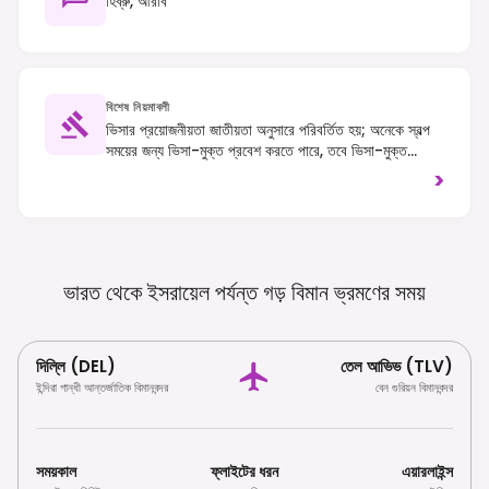
হিব্রু, আরবি
বিশেষ নিয়মাবলী
ভিসার প্রয়োজনীয়তা জাতীয়তা অনুসারে পরিবর্তিত হয়; অনেকে স্বল্প
সময়ের জন্য ভিসা-মুক্ত প্রবেশ করতে পারে, তবে ভিসা-মুক্ত
দর্শকদের জন্য শীঘ্রই একটি ETA-IL (ইলেকট্রনিক ট্র্যাভেল
>
অথরাইজেশন) বাধ্যতামূলক হবে। বিশেষ করে সীমান্ত এবং বিমানবন্দরে
উন্নত নিরাপত্তা পরীক্ষা আশা করুন এবং ধর্মীয় স্থান পরিদর্শনের সময়
শালীন পোশাক পরুন।
ভারত থেকে ইসরায়েল পর্যন্ত গড় বিমান ভ্রমণের
সময়
দিল্লি (DEL)
তেল আভিভ (TLV)
ইন্দিরা গান্ধী আন্তর্জাতিক বিমানবন্দর
বেন গুরিয়ন বিমানবন্দর
সময়কাল
ফ্লাইটের ধরন
এয়ারলাইন্স