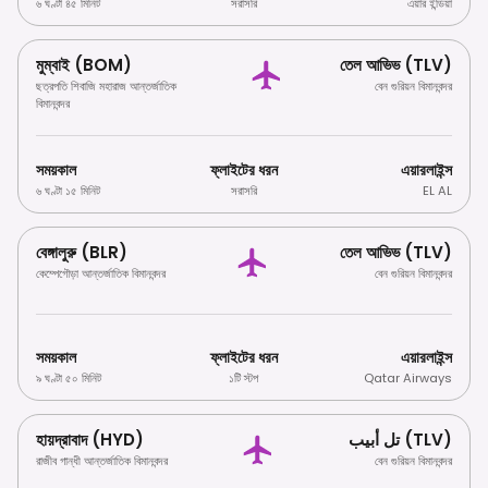
৬ ঘণ্টা ৪৫ মিনিট
সরাসরি
এয়ার ইন্ডিয়া
মুম্বাই (BOM)
তেল আভিভ (TLV)
ছত্রপতি শিবাজি মহারাজ আন্তর্জাতিক
বেন গুরিয়ন বিমানবন্দর
বিমানবন্দর
সময়কাল
ফ্লাইটের ধরন
এয়ারলাইন্স
৬ ঘণ্টা ১৫ মিনিট
সরাসরি
EL AL
বেঙ্গালুরু (BLR)
তেল আভিভ (TLV)
কেম্পেগৌড়া আন্তর্জাতিক বিমানবন্দর
বেন গুরিয়ন বিমানবন্দর
সময়কাল
ফ্লাইটের ধরন
এয়ারলাইন্স
৯ ঘণ্টা ৫০ মিনিট
১টি স্টপ
Qatar Airways
হায়দ্রাবাদ (HYD)
تل أبيب (TLV)
রাজীব গান্ধী আন্তর্জাতিক বিমানবন্দর
বেন গুরিয়ন বিমানবন্দর