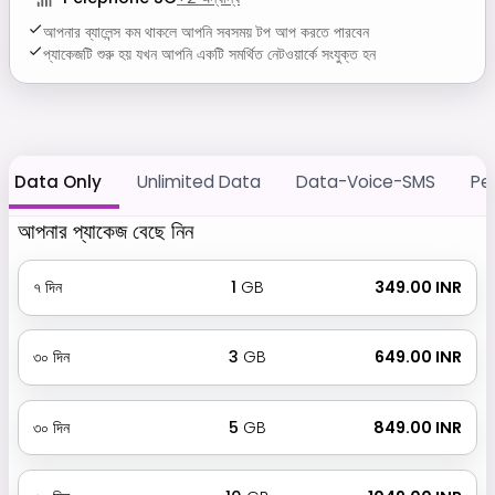
আপনার ব্যালেন্স কম থাকলে আপনি সবসময় টপ আপ করতে পারবেন
প্যাকেজটি শুরু হয় যখন আপনি একটি সমর্থিত নেটওয়ার্কে সংযুক্ত হন
Data Only
Unlimited Data
Data-Voice-SMS
Pe
আপনার প্যাকেজ বেছে নিন
৭
দিন
1
GB
₹ 349.00 INR
৩০
দিন
3
GB
₹ 649.00 INR
৩০
দিন
5
GB
₹ 849.00 INR