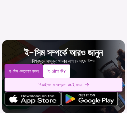
ই-সিম সম্পর্কে আরও জানুন
বিশ্বজুড়ে সংযুক্ত থাকার আপনার সহজ উপায়
ই-সিম এক্সপ্লোর করুন
ই-Sim কী?
ডিভাইসের সামঞ্জস্যতা যাচাই করুন