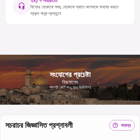
২৪/৭ সহায়তা।
বিশ্বের যেকোনো সময়, যেকোনো স্থানে আপনাকে সাহায্য করতে
প্রকৃত মানুষ প্রস্তুত।
সংযোগের প্রচেষ্টা
যিরূশালেম
গ্যাপটা কেটে দাও, যাও ডিজিটাল।
সচরাচর জিজ্ঞাসিত প্রশ্নাবলী
সাহায্য