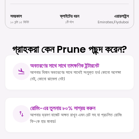
সময়কাল
ফ্লাইটের ধরন
এয়ারলাইন্স
১০ ঘন্টা ১৫ মিনিট
১টি স্টপ
Emirates
,
Flydubai
গ্রাহকরা কেন Prune পছন্দ করেন?
অবতরণের সাথে সাথে তাৎক্ষণিক ইন্টারনেট
আপনার বিমান অবতরণের সাথে সাথেই সংযুক্ত হন। কোনো অপেক্ষা
নেই, কোনো ঝামেলা নেই।
রোমিং-এর তুলনায় ৮০% সাশ্রয় করুন
আপনার ভ্রমণ বাজেট অক্ষত রাখুন এমন রেট সহ যা প্রচলিত রোমিং
ফি-কে হার মানায়।