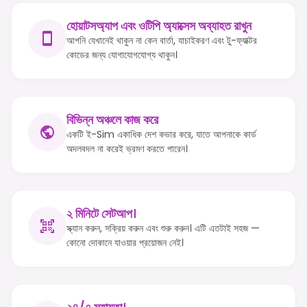
হোয়াটসঅ্যাপ এবং ওটিপি অ্যাক্সেস অব্যাহত রাখুন
আপনি যেখানেই থাকুন না কেন বার্তা, যাচাইকরণ এবং টু-ফ্যাক্টর
কোডের জন্য যোগাযোগযোগ্য থাকুন।
বিভিন্ন অঞ্চলে কাজ করে
একটি ই-Sim একাধিক দেশ কভার করে, যাতে আপনাকে কার্ড
অদলবদল না করেই ভ্রমণ করতে পারেন।
২ মিনিটে সেটআপ।
স্ক্যান করুন, সক্রিয় করুন এবং শুরু করুন। এটি এতটাই সহজ —
কোনো দোকানে যাওয়ার প্রয়োজন নেই।