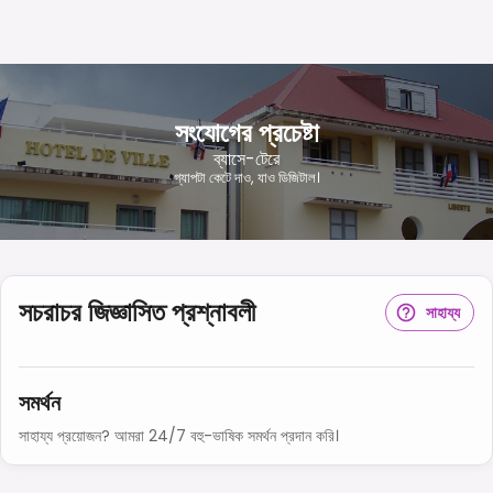
সংযোগের প্রচেষ্টা
ব্যাসে-টেরে
গ্যাপটা কেটে দাও, যাও ডিজিটাল।
সচরাচর জিজ্ঞাসিত প্রশ্নাবলী
সাহায্য
সমর্থন
সাহায্য প্রয়োজন? আমরা 24/7 বহু-ভাষিক সমর্থন প্রদান করি।