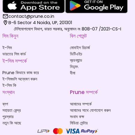
contact@prune.co.in
B-6 Sector 4 Noida, UP, 201301
টেলিযোগাযোগ বিভাগ, ভারত সরকার, অনুমোদন নং 808-07 /2021-CS-I
সিম কিনুন
বিল পেমেন্ট
ই-সিম
মোবাইল রিচার্জ
ভারতের সিম কার্ড
ডিটিএইচ
ই-সিম সম্পর্কে
ব্রডব্যান্ড
বিদ্যুৎ
Prune কিভাবে কাজ করে
বীমা
ই-সিমগুলি অন্বেষণ করুন
ই-সিম কি
সংস্থান
Prune সম্পর্কে
ব্লগ
আমাদের সম্পর্কে
সহায়তা কেন্দ্র
আমাদের সাথে যোগাযোগ করুন
পুরস্কার
সংবাদ কক্ষ
নতুন কি আছে
মিডিয়া সেন্টার