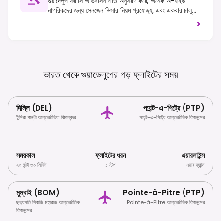
গুয়াদেলুপ ফরাসি অভিবাসন নীতি অনুসরণ করে; অনেক অ-ইইউ
নাগরিকদের জন্য সেনজেন ভিসার নিয়ম প্রযোজ্য, এবং একবার চালু
হলে ভিসা-মুক্ত ভ্রমণকারীদের জন্য ETIAS প্রয়োজন হবে। ট্র্যাফিক
>
ডানদিকে চলে, এবং পরিবেশ সুরক্ষা, বিশেষ করে সামুদ্রিক এলাকার,
গুরুত্বপূর্ণ।
ভারত থেকে গুয়াডেলুপের গড় ফ্লাইটের
সময়
দিল্লি (DEL)
পয়েন্ট-এ-পিট্রে (PTP)
ইন্দিরা গান্ধী আন্তর্জাতিক বিমানবন্দর
পয়েন্ট-এ-পিট্রে আন্তর্জাতিক বিমানবন্দর
সময়কাল
ফ্লাইটের ধরন
এয়ারলাইন্স
২০ ঘন্টা ৩০ মিনিট
১ স্টপ
এয়ার ফ্রান্স
মুম্বাই (BOM)
Pointe-à-Pitre (PTP)
ছত্রপতি শিবাজি মহারাজ আন্তর্জাতিক
Pointe-à-Pitre আন্তর্জাতিক বিমানবন্দর
বিমানবন্দর