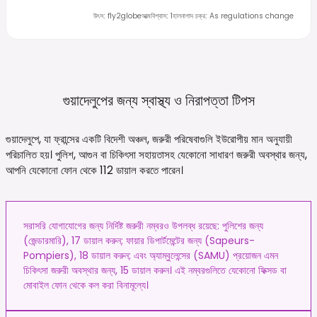
উৎস
:
fly2globe
আত্মবিশ্বাস
:
1
হালনাগাদ চক্র
:
As regulations change
গুয়াদেলুপের জন্য স্বাস্থ্য ও নিরাপত্তা
টিপস
গুয়াদেলুপে, যা ফ্রান্সের একটি বিদেশী অঞ্চল, জরুরী পরিষেবাগুলি ইউরোপীয় মান অনুযায়ী
পরিচালিত হয়। পুলিশ, আগুন বা চিকিৎসা সহায়তাসহ যেকোনো সাধারণ জরুরী অবস্থার জন্য,
আপনি যেকোনো ফোন থেকে 112 ডায়াল করতে পারেন।
সরাসরি যোগাযোগের জন্য নির্দিষ্ট জরুরী নম্বরও উপলব্ধ রয়েছে: পুলিশের জন্য
(জেন্ডারমারি), 17 ডায়াল করুন; ফায়ার ডিপার্টমেন্টের জন্য (Sapeurs-
Pompiers), 18 ডায়াল করুন; এবং অ্যাম্বুলেন্সের (SAMU) প্রয়োজন এমন
চিকিৎসা জরুরী অবস্থার জন্য, 15 ডায়াল করুন। এই নম্বরগুলিতে যেকোনো ফিক্সড বা
মোবাইল ফোন থেকে কল করা বিনামূল্যে।