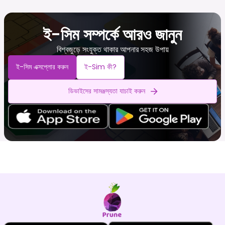
ই-সিম সম্পর্কে আরও জানুন
বিশ্বজুড়ে সংযুক্ত থাকার আপনার সহজ উপায়
ই-সিম এক্সপ্লোর করুন
ই-Sim কী?
ডিভাইসের সামঞ্জস্যতা যাচাই করুন