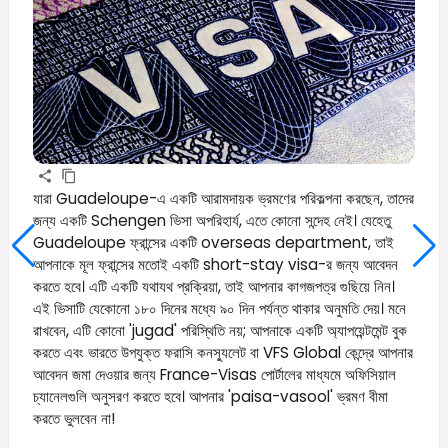
যারা Guadeloupe-এ একটি আরামদায়ক ভ্রমণের পরিকল্পনা করছেন, তাদের
জন্য একটি Schengen ভিসা অপরিহার্য, এতে কোনো সন্দেহ নেই। যেহেতু
Guadeloupe ফ্রান্সের একটি overseas department, তাই
আপনাকে মূল ফ্রান্সের মতোই একটি short-stay visa-র জন্য আবেদন
করতে হবে। এটি একটি যথাযথ প্রক্রিয়া, তাই আপনার কাগজপত্র গুছিয়ে নিন।
এই ভিসাটি যেকোনো ১৮০ দিনের মধ্যে ৯০ দিন পর্যন্ত থাকার অনুমতি দেয়। মনে
রাখবেন, এটি কোনো 'jugad' পরিস্থিতি নয়; আপনাকে একটি অ্যাপয়েন্টমেন্ট বুক
করতে এবং ভারতে উপযুক্ত ফরাসি কনস্যুলেট বা VFS Global কেন্দ্রে আপনার
আবেদন জমা দেওয়ার জন্য France-Visas পোর্টালের মাধ্যমে অফিসিয়াল
চ্যানেলগুলি অনুসরণ করতে হবে। আপনার 'paisa-vasool' ভ্রমণ বীমা
করতে ভুলবেন না!