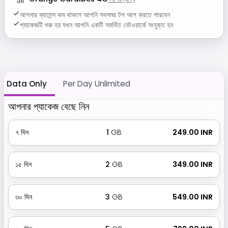
আপনার ব্যালেন্স কম থাকলে আপনি সবসময় টপ আপ করতে পারবেন
প্যাকেজটি শুরু হয় যখন আপনি একটি সমর্থিত নেটওয়ার্কে সংযুক্ত হন
Data Only
Per Day Unlimited
আপনার প্যাকেজ বেছে নিন
৭
দিন
1
GB
₹ 249.00 INR
১৫
দিন
2
GB
₹ 349.00 INR
৩০
দিন
3
GB
₹ 549.00 INR