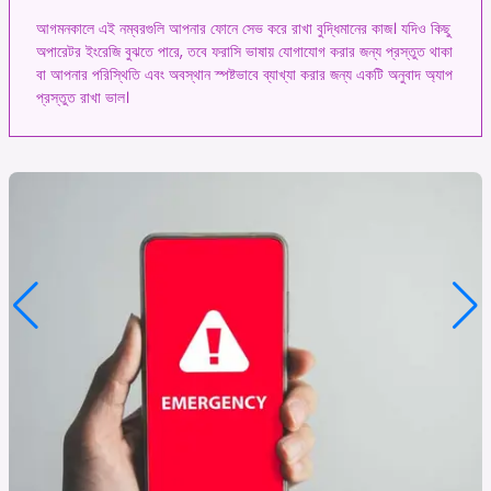
আগমনকালে এই নম্বরগুলি আপনার ফোনে সেভ করে রাখা বুদ্ধিমানের কাজ। যদিও কিছু
অপারেটর ইংরেজি বুঝতে পারে, তবে ফরাসি ভাষায় যোগাযোগ করার জন্য প্রস্তুত থাকা
বা আপনার পরিস্থিতি এবং অবস্থান স্পষ্টভাবে ব্যাখ্যা করার জন্য একটি অনুবাদ অ্যাপ
প্রস্তুত রাখা ভাল।