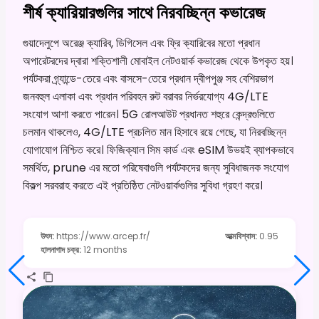
শীর্ষ ক্যারিয়ারগুলির সাথে নিরবচ্ছিন্ন কভারেজ
গুয়াদেলুপে অরেঞ্জ ক্যারিব, ডিগিসেল এবং ফ্রি ক্যারিবের মতো প্রধান
অপারেটরদের দ্বারা শক্তিশালী মোবাইল নেটওয়ার্ক কভারেজ থেকে উপকৃত হয়।
পর্যটকরা গ্র্যান্ডে-তেরে এবং বাসসে-তেরে প্রধান দ্বীপপুঞ্জ সহ বেশিরভাগ
জনবহুল এলাকা এবং প্রধান পরিবহন রুট বরাবর নির্ভরযোগ্য 4G/LTE
সংযোগ আশা করতে পারেন। 5G রোলআউট প্রধানত শহুরে কেন্দ্রগুলিতে
চলমান থাকলেও, 4G/LTE প্রচলিত মান হিসাবে রয়ে গেছে, যা নিরবচ্ছিন্ন
যোগাযোগ নিশ্চিত করে। ফিজিক্যাল সিম কার্ড এবং eSIM উভয়ই ব্যাপকভাবে
সমর্থিত, prune এর মতো পরিষেবাগুলি পর্যটকদের জন্য সুবিধাজনক সংযোগ
বিকল্প সরবরাহ করতে এই প্রতিষ্ঠিত নেটওয়ার্কগুলির সুবিধা গ্রহণ করে।
উৎস
:
https://www.arcep.fr/
আত্মবিশ্বাস
:
0.95
হালনাগাদ চক্র
:
12 months