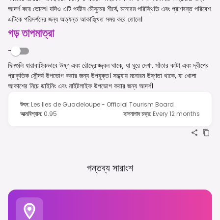
আদর্শ করে তোলে। যদিও এটি পর্যটন মৌসুমের শীর্ষে, মনোরম পরিস্থিতি এবং প্রাণবন্ত পরিবেশ
এটিকে পরিদর্শনের জন্য অত্যন্ত আকাঙ্খিত সময় করে তোলে।
গড় তাপমাত্রা
-
দিনগুলি ধারাবাহিকভাবে উষ্ণ এবং রৌদ্রোজ্জ্বল থাকে, যা ঘুরে দেখা, সাঁতার কাটা এবং দ্বীপের
প্রাকৃতিক সৌন্দর্য উপভোগ করার জন্য উপযুক্ত। সন্ধ্যায় মনোরম উষ্ণতা থাকে, যা খোলা
আকাশের নিচে ডাইনিং এবং নাইটলাইফ উপভোগ করার জন্য আদর্শ।
উৎস
:
Les Iles de Guadeloupe - Official Tourism Board
আত্মবিশ্বাস
:
0.95
হালনাগাদ চক্র
:
Every 12 months
গন্তব্য সারাংশ