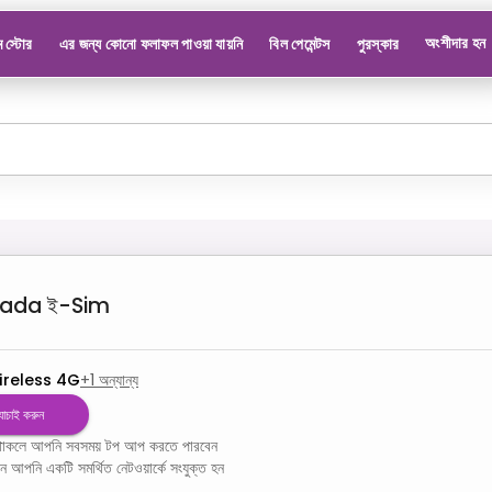
অংশীদার হন
 স্টোর
এর জন্য কোনো ফলাফল পাওয়া যায়নি
বিল পেমেন্টস
পুরস্কার
nada
ই-Sim
ireless 4G
+
1
অন্যান্য
 যাচাই করুন
ম থাকলে আপনি সবসময় টপ আপ করতে পারবেন
খন আপনি একটি সমর্থিত নেটওয়ার্কে সংযুক্ত হন