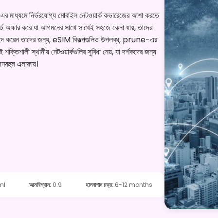
w-এর মাধ্যমে নির্ভরযোগ্য মোবাইল নেটওয়ার্ক কভারেজের আশা করতে
্ড অফার করে যা আগমনের সাথে সাথেই সহজে কেনা যায়, তাদের
ান পছন্দ করেন তাদের জন্য, eSIM বিকল্পগুলিও উপলব্ধ, prune-এর
ক্তিশালী স্থানীয় নেটওয়ার্কগুলির সুবিধা নেয়, যা দর্শকদের জন্য
জনবহুল এলাকায়।
ml
আত্মবিশ্বাস
:
0.9
হালনাগাদ চক্র
:
6-12 months