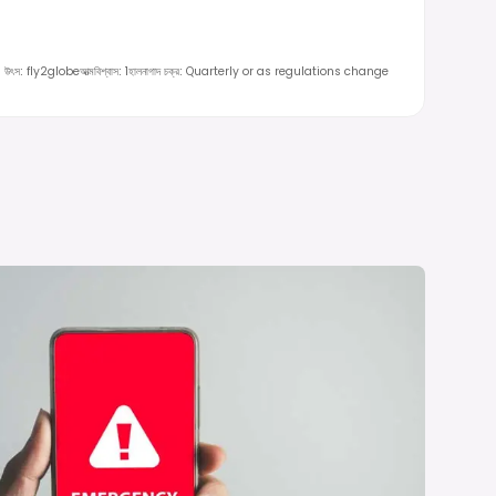
উৎস
:
fly2globe
আত্মবিশ্বাস
:
1
হালনাগাদ চক্র
:
Quarterly or as regulations change