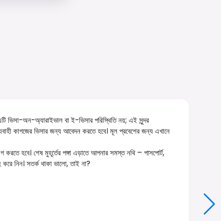
এটি ভিসা-অন-অ্যারাইভাল বা ই-ভিসার পরিস্থিতি নয়; এই সুন্দর
যবাহী কাগজের ভিসার জন্য আবেদন করতে হবে। মূল প্রবেশের জন্য এখানে
রতে হবে। শেষ মুহূর্তের পঙ্গা এড়াতে আপনার সমস্ত নথি – পাসপোর্ট,
হ করে নিন। সতর্ক থাকা ভালো, তাই না?