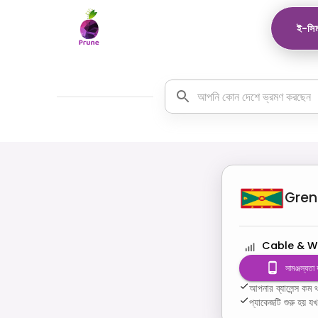
ই-সিম
Gre
Cable & W
সামঞ্জস্যতা
আপনার ব্যালেন্স ক
প্যাকেজটি শুরু হয় য