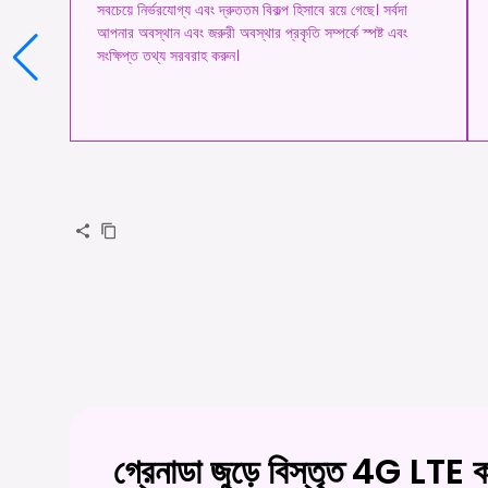
সবচেয়ে নির্ভরযোগ্য এবং দ্রুততম বিকল্প হিসাবে রয়ে গেছে। সর্বদা
আপনার অবস্থান এবং জরুরী অবস্থার প্রকৃতি সম্পর্কে স্পষ্ট এবং
সংক্ষিপ্ত তথ্য সরবরাহ করুন।
গ্রেনাডা জুড়ে বিস্তৃত 4G LTE