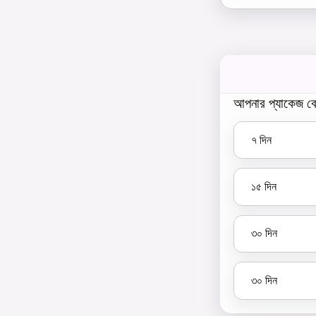
আপনার প্যাকেজ বে
৭
দিন
১৫
দিন
৩০
দিন
৩০
দিন