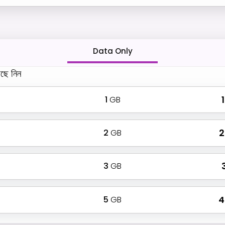
Data Only
ছে নিন
1
GB
₹
2
GB
₹
3
GB
₹
5
GB
₹ 