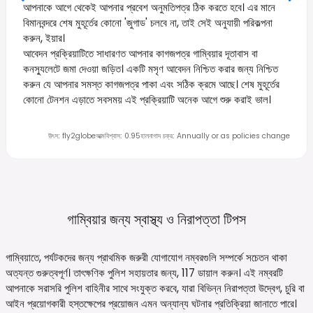
আপনাকে আগে থেকেই আপনার প্রবেশ অনুমতিপত্র ঠিক করতে হবে। এর মানে
বিমানবন্দরে শেষ মুহূর্তের কোনো 'জুগাড' চলবে না, তাই সেই অনুযায়ী পরিকল্পনা
করুন, ইয়ার।
আবেদন প্রক্রিয়াটিতে সাধারণত আপনার কাগজপত্র গাম্বিয়ার দূতাবাস বা
কনস্যুলেটে জমা দেওয়া জড়িত। একটি মসৃণ আবেদন নিশ্চিত করার জন্য নিশ্চিত
করুন যে আপনার সমস্ত কাগজপত্র পাকা এবং সঠিক ক্রমে আছে। শেষ মুহূর্তের
কোনো টেনশন এড়াতে সবসময় এই প্রক্রিয়াটি অনেক আগে শুরু করাই ভাল।
উৎস
:
fly2globe
আত্মবিশ্বাস
:
0.95
হালনাগাদ চক্র
:
Annually or as policies change
গাম্বিয়ার জন্য স্বাস্থ্য ও নিরাপত্তা
টিপস
গাম্বিয়াতে, পর্যটকদের জন্য প্রাথমিক জরুরী যোগাযোগ নম্বরগুলি সম্পর্কে সচেতন থাকা
অত্যন্ত গুরুত্বপূর্ণ। তাৎক্ষণিক পুলিশ সহায়তার জন্য, 117 ডায়াল করুন। এই নম্বরটি
আপনাকে সরাসরি পুলিশ বাহিনীর সাথে সংযুক্ত করবে, যারা বিভিন্ন নিরাপত্তা উদ্বেগ, চুরি বা
আইন প্রয়োগকারী হস্তক্ষেপের প্রয়োজন এমন অন্যান্য ঘটনার প্রতিক্রিয়া জানাতে পারে।