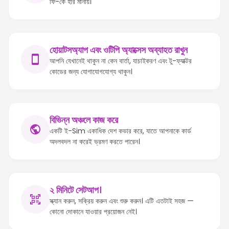
ফি-কে হার মানায়।
হোয়াটসঅ্যাপ এবং ওটিপি অ্যাক্সেস অব্যাহত রাখুন
আপনি যেখানেই থাকুন না কেন বার্তা, যাচাইকরণ এবং টু-ফ্যাক্টর
কোডের জন্য যোগাযোগযোগ্য থাকুন।
বিভিন্ন অঞ্চলে কাজ করে
একটি ই-Sim একাধিক দেশ কভার করে, যাতে আপনাকে কার্ড
অদলবদল না করেই ভ্রমণ করতে পারেন।
২ মিনিটে সেটআপ।
স্ক্যান করুন, সক্রিয় করুন এবং শুরু করুন। এটি এতটাই সহজ —
কোনো দোকানে যাওয়ার প্রয়োজন নেই।