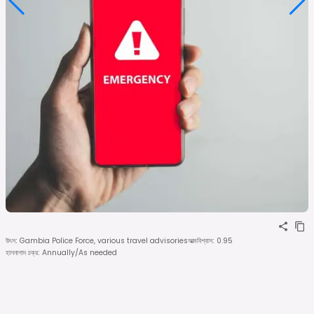
উৎস
:
Gambia Police Force, various travel advisories
আত্মবিশ্বাস
:
0.95
হালনাগাদ চক্র
:
Annually/As needed