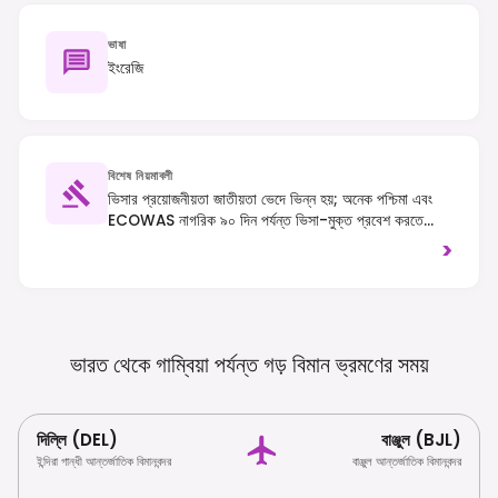
ভাষা
ইংরেজি
বিশেষ নিয়মাবলী
ভিসার প্রয়োজনীয়তা জাতীয়তা ভেদে ভিন্ন হয়; অনেক পশ্চিমা এবং
ECOWAS নাগরিক ৯০ দিন পর্যন্ত ভিসা-মুক্ত প্রবেশ করতে
পারে। ডান-হাতি ট্র্যাফিক। স্থানীয়দের ছবি তোলার আগে সর্বদা অনুমতি
>
নিন।
ভারত থেকে গাম্বিয়া পর্যন্ত গড় বিমান ভ্রমণের
সময়
দিল্লি (DEL)
বাঞ্জুল (BJL)
ইন্দিরা গান্ধী আন্তর্জাতিক বিমানবন্দর
বাঞ্জুল আন্তর্জাতিক বিমানবন্দর