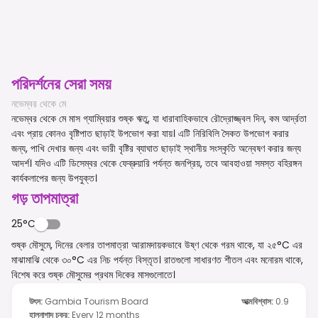
পরিদর্শনের সেরা সময়
নভেম্বর থেকে মে
নভেম্বর থেকে মে মাস গ্যাম্বিয়ার শুষ্ক ঋতু, যা ধারাবাহিকভাবে রৌদ্রোজ্জ্বল দিন, কম আর্দ্রতা
এবং প্রায় কোনও বৃষ্টিপাত ছাড়াই উপভোগ করা যায়। এটি নিরিবিলি সৈকত উপভোগ করার
জন্য, পাখি দেখার জন্য এবং ভারী বৃষ্টির ব্যাঘাত ছাড়াই স্থানীয় সংস্কৃতি অন্বেষণ করার জন্য
আদর্শ। যদিও এটি ডিসেম্বর থেকে ফেব্রুয়ারি পর্যন্ত জনপ্রিয়, তবে আবহাওয়া সমস্ত বহিরঙ্গন
কার্যকলাপের জন্য উপযুক্ত।
গড় তাপমাত্রা
25°C
শুষ্ক মৌসুমে, দিনের বেলার তাপমাত্রা আরামদায়কভাবে উষ্ণ থেকে গরম থাকে, যা ২৫°C এর
মাঝামাঝি থেকে ৩০°C এর নিচ পর্যন্ত বিস্তৃত। রাতগুলো সাধারণত শীতল এবং মনোরম থাকে,
বিশেষ করে শুষ্ক মৌসুমের প্রথম দিকের মাসগুলোতে।
উৎস
:
Gambia Tourism Board
আত্মবিশ্বাস
:
0.9
হালনাগাদ চক্র
:
Every 12 months