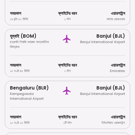
সময়কাল
ফ্লাইটের ধরন
এয়ারলাইন্স
১৯ ঘন্টা ৩০ মিনিট
১ স্টপ
কাতার এয়ারওয়েজ
মুম্বাই (BOM)
Banjul (BJL)
ছত্রপতি শিবাজি মহারাজ আন্তর্জাতিক
Banjul International Airport
বিমানবন্দর
সময়কাল
ফ্লাইটের ধরন
এয়ারলাইন্স
১৮ ঘণ্টা ৪৫ মিনিট
১ স্টপ
Emirates
Bengaluru (BLR)
Banjul (BJL)
Kempegowda
Banjul International Airport
International Airport
সময়কাল
ফ্লাইটের ধরন
এয়ারলাইন্স
২০ ঘণ্টা ১৫ মিনিট
১টি স্টপ
ইথিওপিয়ান এয়ারলাইন্স