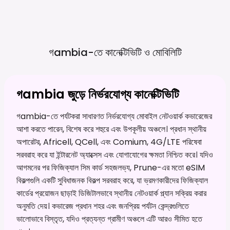
গambia-তে কানেক্টিভিটি ও
মোবিলিটি
গambia জুড়ে নির্ভরযোগ্য কানেক্টিভিটি
গambia-তে পর্যটকরা সাধারণত নির্ভরযোগ্য মোবাইল নেটওয়ার্ক কভারেজের
আশা করতে পারেন, বিশেষ করে শহুরে এবং উপকূলীয় অঞ্চলে। প্রধান স্থানীয়
অপারেটর, Africell, QCell, এবং Comium, 4G/LTE পরিষেবা
সরবরাহ করে যা ইন্টারনেট অ্যাক্সেস এবং যোগাযোগের ক্ষমতা নিশ্চিত করে। যদিও
আগমনের পর ফিজিক্যাল সিম কার্ড সহজলভ্য, Prune-এর মতো eSIM
বিকল্পগুলি একটি সুবিধাজনক বিকল্প সরবরাহ করে, যা ভ্রমণকারীদের ফিজিক্যাল
কার্ডের প্রয়োজন ছাড়াই ডিজিটালভাবে স্থানীয় নেটওয়ার্ক প্ল্যান সক্রিয় করার
অনুমতি দেয়। কভারেজ প্রধান শহর এবং জনপ্রিয় পর্যটন কেন্দ্রগুলিতে
ভালোভাবে বিস্তৃত, যদিও প্রত্যন্ত গ্রামীণ অঞ্চলে এটি আরও সীমিত হতে