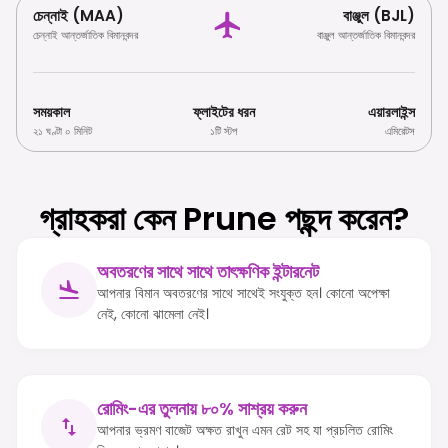
চেন্নাই (MAA)
বাঞ্জুল (BJL)
চেন্নাই আন্তর্জাতিক বিমানবন্দর
বাঞ্জুল আন্তর্জাতিক বিমানবন্দর
সময়কাল
ফ্লাইটের ধরন
এয়ারলাইন্স
২১ ঘণ্টা ০ মিনিট
১টি স্টপ
এমিরেটস
গ্রাহকরা কেন Prune পছন্দ করেন?
অবতরণের সাথে সাথে তাৎক্ষণিক ইন্টারনেট
আপনার বিমান অবতরণের সাথে সাথেই সংযুক্ত হন। কোনো অপেক্ষা
নেই, কোনো ঝামেলা নেই।
রোমিং-এর তুলনায় ৮০% সাশ্রয় করুন
আপনার ভ্রমণ বাজেট অক্ষত রাখুন এমন রেট সহ যা প্রচলিত রোমিং