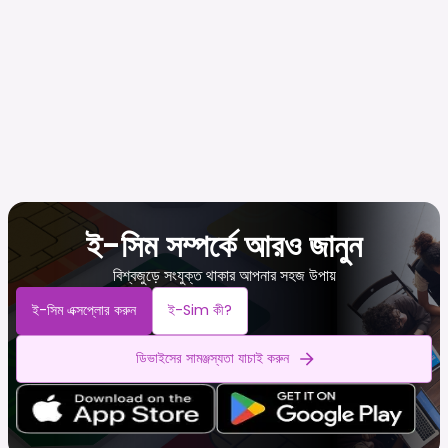
ই-সিম সম্পর্কে আরও জানুন
বিশ্বজুড়ে সংযুক্ত থাকার আপনার সহজ উপায়
ই-সিম এক্সপ্লোর করুন
ই-Sim কী?
ডিভাইসের সামঞ্জস্যতা যাচাই করুন