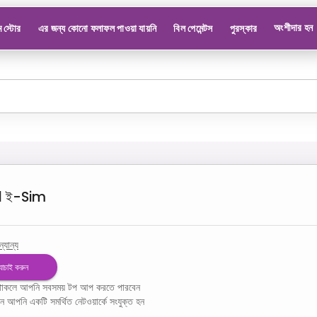
অংশীদার হন
 স্টোর
এর জন্য কোনো ফলাফল পাওয়া যায়নি
বিল পেমেন্টস
পুরস্কার
l
ই-Sim
্যান্য
 যাচাই করুন
ম থাকলে আপনি সবসময় টপ আপ করতে পারবেন
খন আপনি একটি সমর্থিত নেটওয়ার্কে সংযুক্ত হন