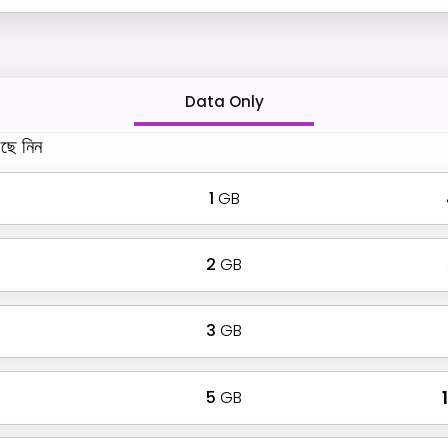
Data Only
ছে নিন
1
GB
2
GB
3
GB
5
GB
₹