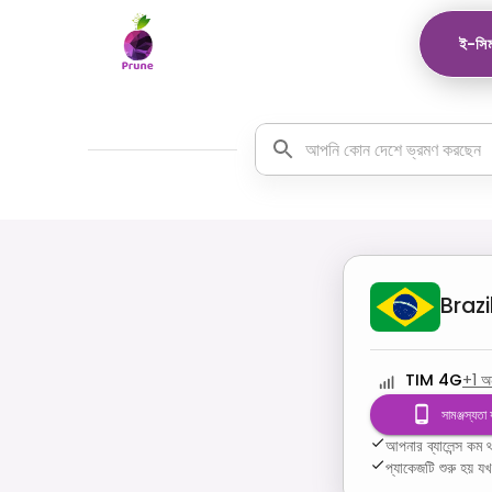
ই-সিম
Brazi
TIM 4G
+
1
অন
সামঞ্জস্যতা
আপনার ব্যালেন্স ক
প্যাকেজটি শুরু হয় য