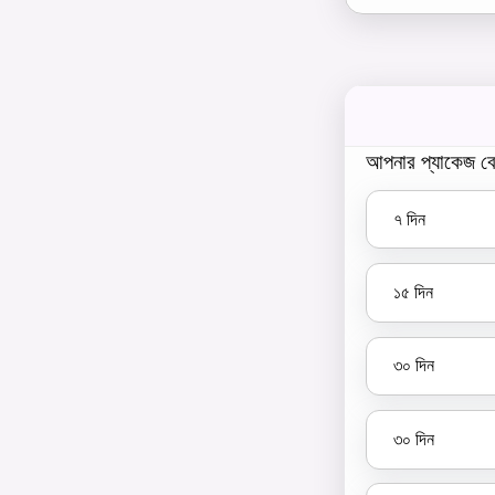
আপনার প্যাকেজ বে
৭
দিন
১৫
দিন
৩০
দিন
৩০
দিন