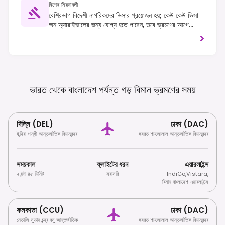
বিশেষ নিয়মাবলী
বেশিরভাগ বিদেশী নাগরিকদের ভিসার প্রয়োজন হয়; কেউ কেউ ভিসা
অন অ্যারাইভালের জন্য যোগ্য হতে পারেন, তবে ভ্রমণের আগে
বাংলাদেশী দূতাবাস/কনস্যুলেটের সাথে প্রয়োজনীয়তাগুলি পরীক্ষা করা
>
অত্যন্ত গুরুত্বপূর্ণ। ডান-হাতি ট্র্যাফিক অনুসরণ করা হয় এবং স্থানীয়
রীতিনীতিকে সম্মান জানাতে, বিশেষ করে ধর্মীয় স্থান পরিদর্শনের সময়,
শালীন পোশাক পরার পরামর্শ দেওয়া হয়।
ভারত থেকে বাংলাদেশ পর্যন্ত গড় বিমান ভ্রমণের
সময়
দিল্লি (DEL)
ঢাকা (DAC)
ইন্দিরা গান্ধী আন্তর্জাতিক বিমানবন্দর
হযরত শাহজালাল আন্তর্জাতিক বিমানবন্দর
সময়কাল
ফ্লাইটের ধরন
এয়ারলাইন্স
২ ঘন্টা ৪৫ মিনিট
সরাসরি
IndiGo
,
Vistara
,
বিমান বাংলাদেশ এয়ারলাইন্স
কলকাতা (CCU)
ঢাকা (DAC)
নেতাজি সুভাষ চন্দ্র বসু আন্তর্জাতিক
হযরত শাহজালাল আন্তর্জাতিক বিমানবন্দর