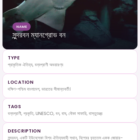
NAME
সুন্দরবন ম্যানগ্রোভ বন
TYPE
প্রাকৃতিক ঐতিহ্য, বন্যপ্রাণী অভয়ারণ্য
LOCATION
দক্ষিণ-পশ্চিম বাংলাদেশ, ভারতের সীমান্তবর্তী।
TAGS
বন্যপ্রাণী, প্রকৃতি, UNESCO, বন, বাঘ, নৌকা সাফারি, বাস্তুতন্ত্র
DESCRIPTION
সুন্দরবন, একটি ইউনেস্কো বিশ্ব ঐতিহ্যবাহী স্থান, বিশ্বের বৃহত্তম একক জোয়ার-