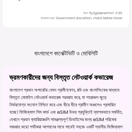
উৎস
:
fly2globe
আত্মবিশ্বাস
:
0.95
হালনাগাদ চক্র
:
Government discretion; check before travel
বাংলাদেশে কানেক্টিভিটি ও
মোবিলিটি
ভ্রমণকারীদের জন্য বিস্তৃত নেটওয়ার্ক কভারেজ
বাংলাদেশ প্রধান অপারেটর যেমন গ্রামীণফোন, রবি এবং বাংলালিংকের মাধ্যমে
বিস্তৃত মোবাইল নেটওয়ার্ক কভারেজ সরবরাহ করে, যা শহরাঞ্চল জুড়ে
নির্ভরযোগ্য সংযোগ নিশ্চিত করে এবং ধীরে ধীরে গ্রামীণ অঞ্চলেও প্রসারিত
হচ্ছে। ফিজিক্যাল সিম কার্ড এবং eSIM উভয় প্রযুক্তিই ব্যাপকভাবে সমর্থিত,
যেখানে প্রধান ক্যারিয়ারগুলি সামঞ্জস্যপূর্ণ ডিভাইসের জন্য eSIM পরিষেবা
সরবরাহ করে। পর্যটকরা আগমনের সাথে সাথেই সহজে একটি স্থানীয় ফিজিক্যাল