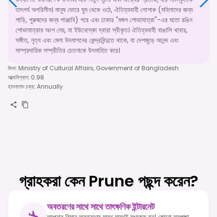
তাৎপর্য অপরিসীম। মানুষ ভোরে ঘুম থেকে ওঠে, ঐতিহ্যবাহী পোশাক (মহিলাদের জন্য
শাড়ি, পুরুষদের জন্য পাঞ্জাবি) পরে এবং ঢাকার "মঙ্গল শোভাযাত্রা"-এর মতো রঙিন
শোভাযাত্রায় অংশ নেয়, যা ইউনেস্কো দ্বারা স্বীকৃত। ঐতিহ্যবাহী বাঙালি খাবার,
সঙ্গীত, নৃত্য এবং মেলা উদযাপনের কেন্দ্রবিন্দুতে থাকে, যা দেশজুড়ে আনন্দ এবং
সাম্প্রদায়িক সম্প্রীতির চেতনাকে উৎসাহিত করে।
উৎস
:
Ministry of Cultural Affairs, Government of Bangladesh
আত্মবিশ্বাস
:
0.98
হালনাগাদ চক্র
:
Annually
গ্রাহকরা কেন Prune পছন্দ করেন?
অবতরণের সাথে সাথে তাৎক্ষণিক ইন্টারনেট
আপনার বিমান অবতরণের সাথে সাথেই সংযুক্ত হন। কোনো অপেক্ষা