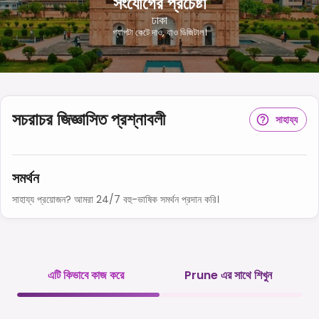
সংযোগের প্রচেষ্টা
ঢাকা
গ্যাপটা কেটে দাও, যাও ডিজিটাল।
সচরাচর জিজ্ঞাসিত প্রশ্নাবলী
সাহায্য
সমর্থন
সাহায্য প্রয়োজন? আমরা 24/7 বহু-ভাষিক সমর্থন প্রদান করি।
এটি কিভাবে কাজ করে
Prune এর সাথে শিখুন