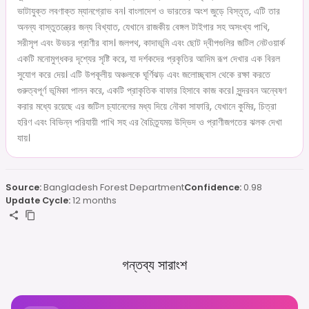
ভাটাযুক্ত লবণাক্ত ম্যানগ্রোভ বন। বাংলাদেশ ও ভারতের অংশ জুড়ে বিস্তৃত, এটি তার
অনন্য বাস্তুতন্ত্রের জন্য বিখ্যাত, যেখানে রাজকীয় বেঙ্গল টাইগার সহ অসংখ্য পাখি,
সরীসৃপ এবং উভচর প্রাণীর বাস। জলপথ, কাদাভূমি এবং ছোট দ্বীপগুলির জটিল নেটওয়ার্ক
একটি মনোমুগ্ধকর দৃশ্যের সৃষ্টি করে, যা দর্শকদের প্রকৃতির আদিম রূপ দেখার এক বিরল
সুযোগ করে দেয়। এটি উপকূলীয় অঞ্চলকে ঘূর্ণিঝড় এবং জলোচ্ছ্বাস থেকে রক্ষা করতে
গুরুত্বপূর্ণ ভূমিকা পালন করে, একটি প্রাকৃতিক বাফার হিসাবে কাজ করে। সুন্দরবন অন্বেষণ
করার মধ্যে রয়েছে এর জটিল চ্যানেলের মধ্য দিয়ে নৌকা সাফারি, যেখানে কুমির, চিত্রা
হরিণ এবং বিভিন্ন পরিযায়ী পাখি সহ এর বৈচিত্র্যময় উদ্ভিদ ও প্রাণীজগতের ঝলক দেখা
যায়।
Source:
Bangladesh Forest Department
Confidence:
0.98
Update Cycle:
12 months
গন্তব্য সারাংশ