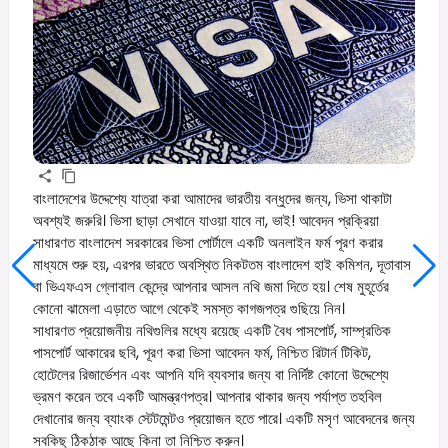
বাংলাদেশের উদ্দেশ্যে যাত্রা করা আমাদের ভারতীয় বন্ধুদের জন্য, ভিসা থাকাটা
অবশ্যই জরুরি। ভিসা ছাড়া সেখানে যাওয়া যাবে না, ভাই! আবেদন প্রক্রিয়া
সাধারণত বাংলাদেশ সরকারের ভিসা পোর্টালে একটি অনলাইন ফর্ম পূরণ করার
মাধ্যমে শুরু হয়, এরপর ভারতে অবস্থিত নিকটতম বাংলাদেশ হাই কমিশন, দূতাবাস
বা ভিএফএস গ্লোবাল কেন্দ্রে আপনার আসল নথি জমা দিতে হয়। শেষ মুহূর্তের
কোনো ঝামেলা এড়াতে আগে থেকেই সমস্ত কাগজপত্র গুছিয়ে নিন।
সাধারণত প্রয়োজনীয় নথিগুলির মধ্যে রয়েছে একটি বৈধ পাসপোর্ট, সাম্প্রতিক
পাসপোর্ট আকারের ছবি, পূরণ করা ভিসা আবেদন ফর্ম, নিশ্চিত রিটার্ন টিকিট,
হোটেলের রিজার্ভেশন এবং আপনি যদি ব্যবসার জন্য বা নির্দিষ্ট কোনো উদ্দেশ্যে
ভ্রমণ করেন তবে একটি আমন্ত্রণপত্র। আপনার থাকার জন্য পর্যাপ্ত তহবিল
দেখানোর জন্য ব্যাংক স্টেটমেন্টও প্রয়োজন হতে পারে। একটি মসৃণ আবেদনের জন্য
সবকিছু ঠিকঠাক আছে কিনা তা নিশ্চিত করুন।