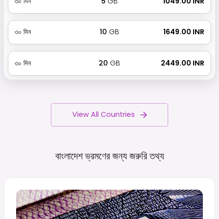
৩০
দিন
5
GB
₹ 1049.00 INR
৩০
দিন
10
GB
₹ 1649.00 INR
৩০
দিন
20
GB
₹ 2449.00 INR
View All Countries
বাংলাদেশ ভ্রমণের জন্য জরুরি
তথ্য