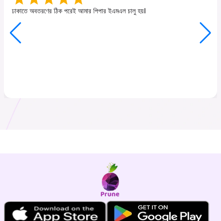
ঢাকাতে অবতরণের ঠিক পরেই আমার পিপার ইএমএল চালু হয়।