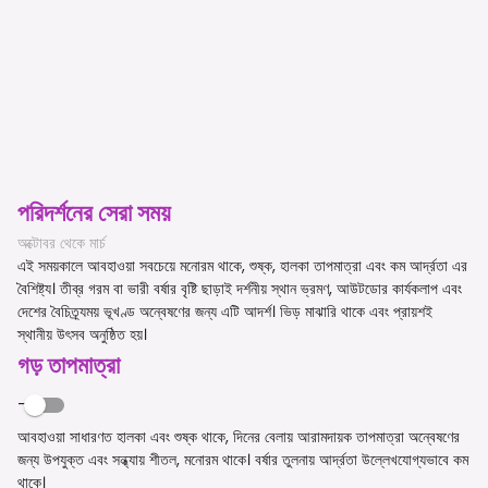
পরিদর্শনের সেরা সময়
অক্টোবর থেকে মার্চ
এই সময়কালে আবহাওয়া সবচেয়ে মনোরম থাকে, শুষ্ক, হালকা তাপমাত্রা এবং কম আর্দ্রতা এর
বৈশিষ্ট্য। তীব্র গরম বা ভারী বর্ষার বৃষ্টি ছাড়াই দর্শনীয় স্থান ভ্রমণ, আউটডোর কার্যকলাপ এবং
দেশের বৈচিত্র্যময় ভূখণ্ড অন্বেষণের জন্য এটি আদর্শ। ভিড় মাঝারি থাকে এবং প্রায়শই
স্থানীয় উৎসব অনুষ্ঠিত হয়।
গড় তাপমাত্রা
-
আবহাওয়া সাধারণত হালকা এবং শুষ্ক থাকে, দিনের বেলায় আরামদায়ক তাপমাত্রা অন্বেষণের
জন্য উপযুক্ত এবং সন্ধ্যায় শীতল, মনোরম থাকে। বর্ষার তুলনায় আর্দ্রতা উল্লেখযোগ্যভাবে কম
থাকে।