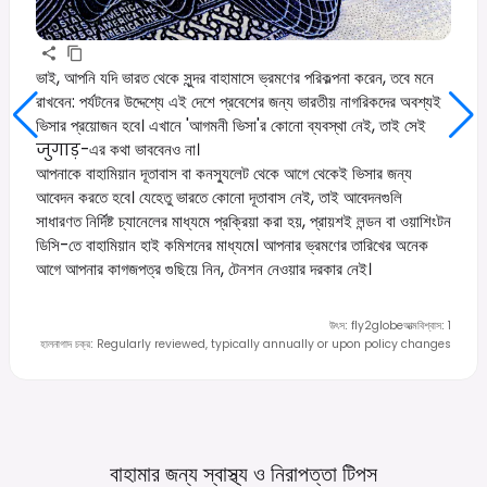
ভাই, আপনি যদি ভারত থেকে সুন্দর বাহামাসে ভ্রমণের পরিকল্পনা করেন, তবে মনে
রাখবেন: পর্যটনের উদ্দেশ্যে এই দেশে প্রবেশের জন্য ভারতীয় নাগরিকদের অবশ্যই
ভিসার প্রয়োজন হবে। এখানে 'আগমনী ভিসা'র কোনো ব্যবস্থা নেই, তাই সেই
जुगाड़-এর কথা ভাববেনও না।
আপনাকে বাহামিয়ান দূতাবাস বা কনস্যুলেট থেকে আগে থেকেই ভিসার জন্য
আবেদন করতে হবে। যেহেতু ভারতে কোনো দূতাবাস নেই, তাই আবেদনগুলি
সাধারণত নির্দিষ্ট চ্যানেলের মাধ্যমে প্রক্রিয়া করা হয়, প্রায়শই লন্ডন বা ওয়াশিংটন
ডিসি-তে বাহামিয়ান হাই কমিশনের মাধ্যমে। আপনার ভ্রমণের তারিখের অনেক
আগে আপনার কাগজপত্র গুছিয়ে নিন, টেনশন নেওয়ার দরকার নেই।
উৎস
:
fly2globe
আত্মবিশ্বাস
:
1
হালনাগাদ চক্র
:
Regularly reviewed, typically annually or upon policy changes
বাহামার জন্য স্বাস্থ্য ও নিরাপত্তা
টিপস