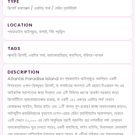
TYPE
রিসোর্ট কমপ্লেক্স / ওয়াটার পার্ক / মেরিন হ্যাবিট্যাট
LOCATION
প্যারাডাইস আইল্যান্ড, নাসাউ, নিউ প্রভিন্স
TAGS
লাক্সারি রিসোর্ট, ওয়াটার পার্ক, অ্যাকোয়ারিয়াম, ক্যাসিনো, পরিবার-বান্ধব
DESCRIPTION
Atlantis Paradise Island হল প্যারাদাইস আইল্যান্ডে অবস্থিত একটি
বিশ্বখ্যাত ওশান-থিমযুক্ত রিসোর্ট, যা নাসাউয়ের সংলগ্ন। এটি রয়্যাল টাওয়ারস সহ এর
আইকনিক স্থাপত্যের জন্য বিখ্যাত এবং এটি বিভিন্ন ধরণের আকর্ষণ সরবরাহ করে।
রিসোর্টটিতে অ্যাকোয়াভেঞ্চার রয়েছে, যা একটি ১৪১ একরের ওয়াটার পার্ক যেখানে
রোমাঞ্চকর স্লাইড, রিভার রাইড এবং ১১টি অনন্য পুল রয়েছে। জলজ অ্যাডভেঞ্চার ছাড়াও,
আটলান্টিস ক্যারিবিয়ানের বৃহত্তম ওপেন-এয়ার মেরিন হ্যাবিট্যাটের আবাসস্থল, যেখানে
১৪টি লেগুনে ৫০,০০০ এর বেশি সামুদ্রিক প্রাণী প্রদর্শিত হয়। দর্শনার্থীরা লস্ট চেম্বারস
অ্যাকোয়ারিয়ামও ঘুরে দেখতে পারেন, একটি ক্যাসিনো, ফাইন ডাইনিং, বিলাসবহুল কেনাকাটা
এবং প্রাণবন্ত নাইটলাইফ উপভোগ করতে পারেন, যা এটিকে পরিবার এবং প্রাপ্তবয়স্ক