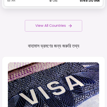
৩০
দিন
5
GB
₹ 5149.00 INR
View All Countries
বাহামাস ভ্রমণের জন্য জরুরি
তথ্য