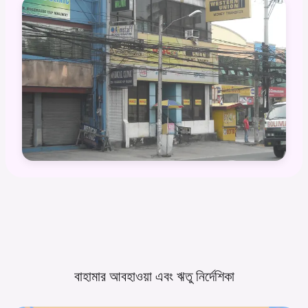
বাহামার আবহাওয়া এবং ঋতু
নির্দেশিকা