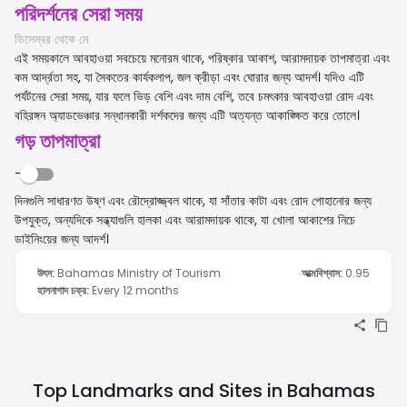
পরিদর্শনের সেরা সময়
ডিসেম্বর থেকে মে
এই সময়কালে আবহাওয়া সবচেয়ে মনোরম থাকে, পরিষ্কার আকাশ, আরামদায়ক তাপমাত্রা এবং
কম আর্দ্রতা সহ, যা সৈকতের কার্যকলাপ, জল ক্রীড়া এবং ঘোরার জন্য আদর্শ। যদিও এটি
পর্যটনের সেরা সময়, যার ফলে ভিড় বেশি এবং দাম বেশি, তবে চমৎকার আবহাওয়া রোদ এবং
বহিরঙ্গন অ্যাডভেঞ্চার সন্ধানকারী দর্শকদের জন্য এটি অত্যন্ত আকাঙ্ক্ষিত করে তোলে।
গড় তাপমাত্রা
-
দিনগুলি সাধারণত উষ্ণ এবং রৌদ্রোজ্জ্বল থাকে, যা সাঁতার কাটা এবং রোদ পোহানোর জন্য
উপযুক্ত, অন্যদিকে সন্ধ্যাগুলি হালকা এবং আরামদায়ক থাকে, যা খোলা আকাশের নিচে
ডাইনিংয়ের জন্য আদর্শ।
উৎস
:
Bahamas Ministry of Tourism
আত্মবিশ্বাস
:
0.95
হালনাগাদ চক্র
:
Every 12 months
Top Landmarks and Sites in
Bahamas