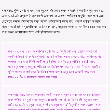
বাহামাতে, পুলিশ, ফায়ার এবং অ্যাম্বুলেন্স পরিষেবার জন্য সার্বজনীন জরুরী নম্বর হল ৯১১
এবং ৯১৯। এই নম্বরগুলি দেশব্যাপী উপলব্ধ, যা একজন পর্যটকের সম্মুখীন হতে পারে এমন
যেকোনো জরুরি পরিস্থিতির জন্য জরুরী প্রতিক্রিয়া দলের সাথে একটি সরাসরি সংযোগ
প্রদান করে। এই নম্বরগুলি সহজে উপলব্ধ রাখা, সম্ভবত আপনার মোবাইল ফোনে সেভ করে
রাখা, দ্রুত অ্যাক্সেসের জন্য এটি বুদ্ধিমানের কাজ।
যদিও ৯১১ এবং ৯১৯ হল প্রাথমিক যোগাযোগ, কিছু রিসোর্ট এবং হোটেল অভ্যন্তরীণ
জরুরী পরিষেবা বা স্থানীয় পুলিশের সরাসরি লাইনও সরবরাহ করতে পারে। আগমনের পর
আপনার আবাসনের নির্দিষ্ট জরুরী পদ্ধতিগুলির সাথে নিজেকে পরিচিত করুন। আরও
প্রত্যন্ত অঞ্চলে, সেলুলার পরিষেবা কম নির্ভরযোগ্য হতে পারে, তাই নিকটতম স্থানীয়
পুলিশ স্টেশন বা মেডিকেল ক্লিনিকের যোগাযোগের তথ্য জানা উপকারী হতে পারে,
যদিও ৯১১/৯১৯ স্ট্যান্ডার্ড হিসাবে রয়ে গেছে।
কল করার সময়, আপনার অবস্থান, জরুরী অবস্থার প্রকৃতি এবং আপনার যোগাযোগের
তথ্য স্পষ্টভাবে বলুন। শান্ত থাকুন এবং জরুরী অপারেটরের নির্দেশাবলী অনুসরণ করুন।
মেডিকেল জরুরী অবস্থার জন্য, রোগীর অবস্থা সম্পর্কে বিস্তারিত তথ্য দেওয়ার জন্য
প্রস্তুত থাকুন। যদিও ইংরেজি সরকারি ভাষা, জরুরী পরিষেবা থেকে দ্রুত এবং কার্যকর