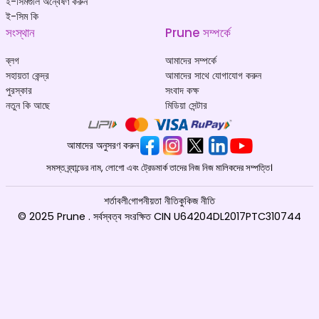
ই-সিমগুলি অন্বেষণ করুন
ই-সিম কি
সংস্থান
Prune সম্পর্কে
ব্লগ
আমাদের সম্পর্কে
সহায়তা কেন্দ্র
আমাদের সাথে যোগাযোগ করুন
পুরস্কার
সংবাদ কক্ষ
নতুন কি আছে
মিডিয়া সেন্টার
আমাদের অনুসরণ করুন
সমস্ত ব্র্যান্ডের নাম, লোগো এবং ট্রেডমার্ক তাদের নিজ নিজ মালিকদের সম্পত্তি।
শর্তাবলী
গোপনীয়তা নীতি
কুকিজ নীতি
© 2025 Prune . সর্বস্বত্ব সংরক্ষিত CIN U64204DL2017PTC310744