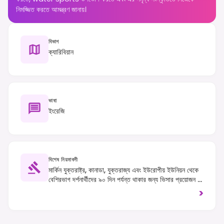
নিমজ্জিত করতে আমন্ত্রণ জানায়।
বিভাগ
ক্যারিবিয়ান
ভাষা
ইংরেজি
বিশেষ নিয়মাবলী
মার্কিন যুক্তরাষ্ট্র, কানাডা, যুক্তরাজ্য এবং ইউরোপীয় ইউনিয়ন থেকে
বেশিরভাগ দর্শনার্থীদের ৯০ দিন পর্যন্ত থাকার জন্য ভিসার প্রয়োজন হয়
না, তবে একটি বৈধ পাসপোর্ট এবং ফেরার টিকিট প্রয়োজন; অন্যান্য
>
জাতীয়তার লোকেদের নির্দিষ্ট প্রবেশ প্রয়োজনীয়তাগুলি পরীক্ষা করতে
হবে। ট্র্যাফিক বাম দিকে চলে। সামুদ্রিক জীবন এবং প্রবাল প্রাচীর
রক্ষার জন্য কঠোর নিয়ম প্রযোজ্য।