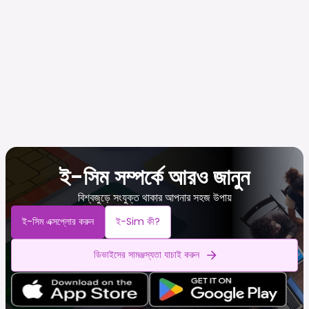
ই-সিম সম্পর্কে আরও জানুন
বিশ্বজুড়ে সংযুক্ত থাকার আপনার সহজ উপায়
ই-সিম এক্সপ্লোর করুন
ই-Sim কী?
ডিভাইসের সামঞ্জস্যতা যাচাই করুন