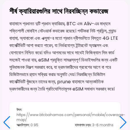
শীর্ষ ক্যারিয়ারগুলির সাথে নিরবচ্ছিন্ন কভারেজ
বাহামাসে প্রধানত দুটি প্রধান ক্যারিয়ার, BTC এবং Aliv-এর মাধ্যমে
শক্তিশালী মোবাইল নেটওয়ার্ক কভারেজ রয়েছে। পর্যটকরা নিউ প্রভিন্স, গ্র্যান্ড
বাহামা, অ্যাবাকো এবং এক্সুমা-র মতো প্রধান দ্বীপগুলিতে বিস্তৃত 4G LTE
কানেক্টিভিটি আশা করতে পারেন, যা নির্ভরযোগ্য ইন্টারনেট অ্যাক্সেস এবং
যোগাযোগ নিশ্চিত করে। যদিও আগমনের সাথে সাথেই ফিজিক্যাল সিম কার্ড
সহজেই পাওয়া যায়, eSIM প্রযুক্তি সামঞ্জস্যপূর্ণ ডিভাইসগুলির জন্য একটি
সুবিধাজনক বিকল্প সরবরাহ করে, যা ভ্রমণকারীদের প্রবেশের আগে বা পরে
ডিজিটালভাবে প্ল্যান সক্রিয় করার অনুমতি দেয়। নিরবচ্ছিন্ন ডিজিটাল
কানেক্টিভিটি খুঁজছেন তাদের জন্য, prune বাহামাসে আন্তর্জাতিক
ভ্রমণকারীদের জন্য তৈরি প্রতিযোগিতামূলক eSIM সমাধান সরবরাহ করে।
উৎস
:
https://www.btcbahamas.com/personal/mobile/coverage-
map/
আত্মবিশ্বাস
:
0.95
হালনাগাদ চক্র
:
3-6 months