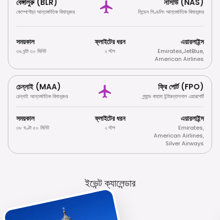
বেঙ্গালুরু (BLR)
নাসাউ (NAS)
কেম্পেগৌড়া আন্তর্জাতিক বিমানবন্দর
লিন্ডেন পিণ্ডলিং আন্তর্জাতিক বিমানবন্দর
সময়কাল
ফ্লাইটের ধরন
এয়ারলাইন্স
৩৬ ঘন্টা ৩০ মিনিট
২ স্টপ
Emirates
,
JetBlue
,
American Airlines
চেন্নাই (MAA)
ফ্রি পোর্ট (FPO)
চেন্নাই আন্তর্জাতিক বিমানবন্দর
গ্র্যান্ড বাহামা ইন্টারন্যাশনাল এয়ারপোর্ট
সময়কাল
ফ্লাইটের ধরন
এয়ারলাইন্স
৩৮ ঘণ্টা ৫০ মিনিট
২ স্টপ
Emirates
,
American Airlines
,
Silver Airways
ইভেন্ট ক্যালেন্ডার