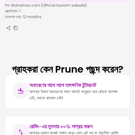
উৎস
:
Bahamas.com (Official tourism website)
আত্মবিশ্বাস
:
1
হালনাগাদ চক্র
:
12 months
গ্রাহকরা কেন Prune পছন্দ করেন?
অবতরণের সাথে সাথে তাৎক্ষণিক ইন্টারনেট
আপনার বিমান অবতরণের সাথে সাথেই সংযুক্ত হন। কোনো অপেক্ষা
নেই, কোনো ঝামেলা নেই।
রোমিং-এর তুলনায় ৮০% সাশ্রয় করুন
আপনার ভ্রমণ বাজেট অক্ষত রাখুন এমন রেট সহ যা প্রচলিত রোমিং