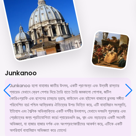
Junkanoo
Junkanoo হলো বাহামার জাতীয় উৎসব, একটি প্রাণবন্ত এবং উদ্যমী রাস্তার
প্যারেড যেখানে ক্রেপ পেপার দিয়ে তৈরি হাতে তৈরি জমকালো পোশাক, জটিল
কোরিওগ্রাফি এবং ছাগলের চামড়ার ড্রাম, কাউবেল এবং হুইসেল বাজানো ছন্দময় সঙ্গীত
পরিবেশিত হয়। পশ্চিম আফ্রিকার ঐতিহ্যের উপর ভিত্তি করে, এটি বাহামিয়ান সংস্কৃতি,
ইতিহাস এবং শৈল্পিক অভিব্যক্তির একটি দর্শনীয় উদযাপন, যেখানে দলগুলি পুরস্কার এবং
শ্রেষ্ঠত্বের জন্য প্রতিযোগিতা করে। প্যারেডগুলি রঙ, শব্দ এবং নড়াচড়ার একটি সংবেদী
অভিজ্ঞতা, যা হাজার হাজার দর্শক এবং অংশগ্রহণকারীদের আকর্ষণ করে, এটিকে একটি
অপরিহার্য বাহামিয়ান অভিজ্ঞতা করে তোলে।