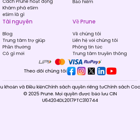
Cách Prune hoạt động
Bảo hiểm
Khám phá eSim
eSim là gì
Tài nguyên
Về Prune
Blog
Về chúng tôi
Trung tâm trợ giúp
Liên hệ với chúng tôi
Phần thưởng
Phòng tin tức
Có gì mới
Trung tâm truyền thông
Theo dõi chúng tôi
ều khoản và Điều kiện
Chính sách quyền riêng tư
Chính sách Coo
© 2025 Prune. Mọi quyền được bảo lưu CIN
U64204DL2017PTC310744