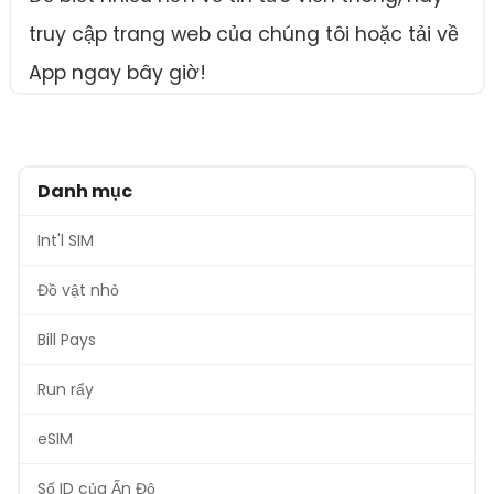
truy cập trang web của chúng tôi hoặc tải về
App ngay bây giờ!
Danh mục
Int'l SIM
Đồ vật nhỏ
Bill Pays
Run rẩy
eSIM
Số ID của Ấn Độ