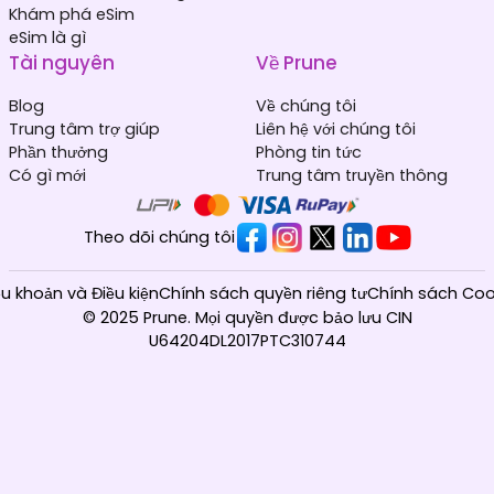
Khám phá eSim
eSim là gì
Tài nguyên
Về Prune
Blog
Về chúng tôi
Trung tâm trợ giúp
Liên hệ với chúng tôi
Phần thưởng
Phòng tin tức
Có gì mới
Trung tâm truyền thông
Theo dõi chúng tôi
ều khoản và Điều kiện
Chính sách quyền riêng tư
Chính sách Coo
© 2025 Prune. Mọi quyền được bảo lưu CIN
U64204DL2017PTC310744