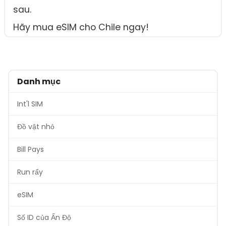
sau.
Hãy mua eSIM cho Chile ngay!
Danh mục
Int'l SIM
Đồ vật nhỏ
Bill Pays
Run rẩy
eSIM
Số ID của Ấn Độ