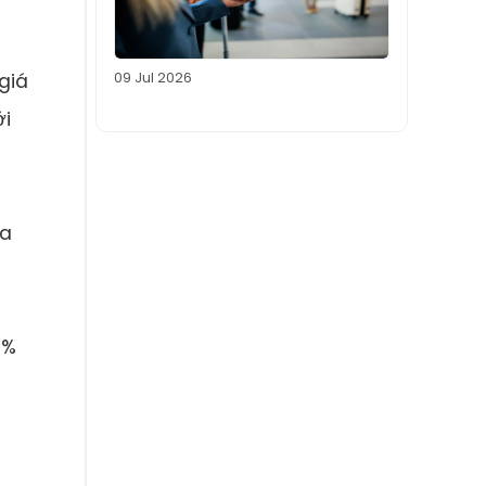
09 Jul 2026
giá
ởi
la
8%