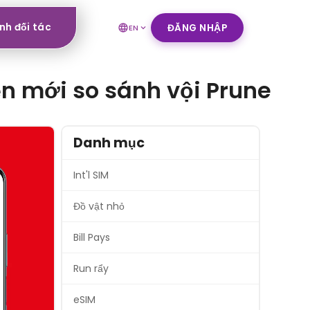
nh đối tác
ĐĂNG NHẬP
EN
ền mới so sánh vội Prune
Danh mục
Int'l SIM
Đồ vật nhỏ
Bill Pays
Run rẩy
eSIM