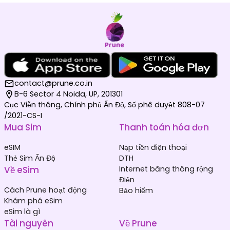
contact@prune.co.in
B-6 Sector 4 Noida, UP, 201301
Cục Viễn thông, Chính phủ Ấn Độ, Số phê duyệt 808-07
/2021-CS-I
Mua Sim
Thanh toán hóa đơn
eSIM
Nạp tiền điện thoại
Thẻ Sim Ấn Độ
DTH
Về eSim
Internet băng thông rộng
Điện
Cách Prune hoạt động
Bảo hiểm
Khám phá eSim
eSim là gì
Tài nguyên
Về Prune