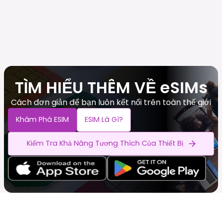
TÌM HIỂU THÊM VỀ eSIMs
Cách đơn giản để bạn luôn kết nối trên toàn thế giới
Khám Phá ESIM
ESIM Là Gì?
Kiểm Tra Khả Năng Tương Thích Của Thiết Bị