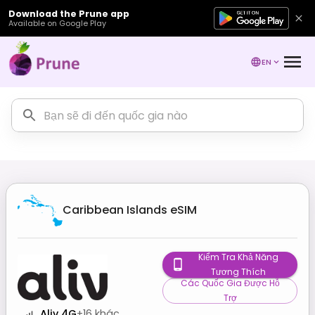
Download the Prune app
Available on Google Play
EN
Caribbean Islands
eSIM
Kiểm Tra Khả Năng
Tương Thích
Các Quốc Gia Được Hỗ
Trợ
Aliv 4G
+
16
khác