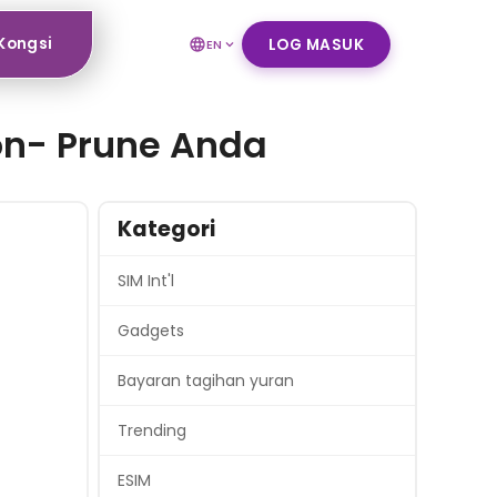
Kongsi
LOG MASUK
EN
n- Prune Anda
Kategori
SIM Int'l
Gadgets
Bayaran tagihan yuran
Trending
ESIM