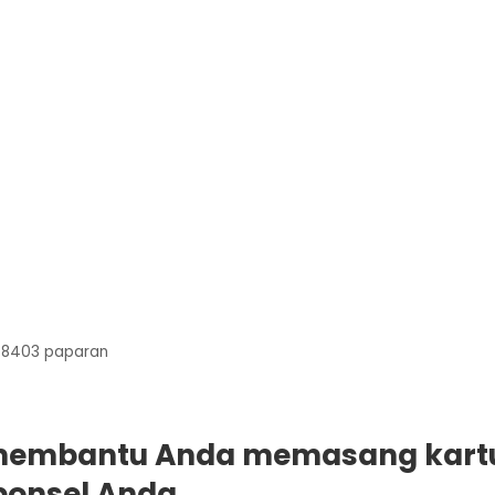
8403
paparan
 membantu Anda memasang kart
ponsel Anda.