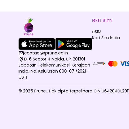
BELI Sim
eSIM
Kad Sim India
contact@prune.co.in
B-6 Sector 4 Noida, UP, 201301
Jabatan Telekomunikasi, Kerajaan
India, No. Kelulusan 808-07 /2021-
CS-I
© 2025 Prune . Hak cipta terpelihara CIN U64204DL2