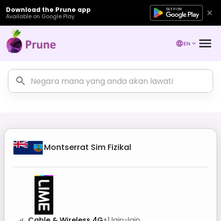
Download the Prune app
Available on Google Play
EN
Montserrat
Sim Fizikal
Cable & Wireless 4G
+
1
lain-lain