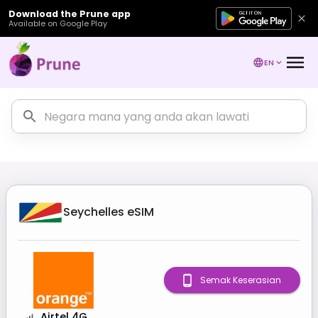
Download the Prune app
Available on Google Play
EN
Seychelles
eSIM
Semak Keserasian
Airtel 4G