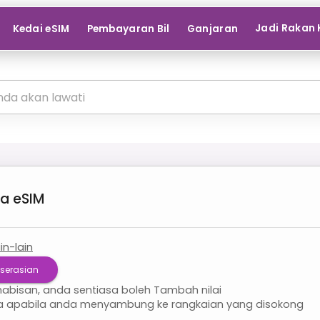
Jadi Rakan 
Kedai eSIM
Pembayaran Bil
Ganjaran
ia
eSIM
ain-lain
serasian
habisan, anda sentiasa boleh Tambah nilai
la apabila anda menyambung ke rangkaian yang disokong