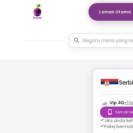
Laman Utama
Serb
Vip 4G
+
1
l
Semak Ke
Jika anda ke
Pakej bermu