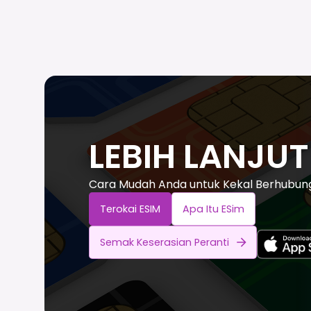
LEBIH LANJU
Cara Mudah Anda untuk Kekal Berhubung 
Terokai ESIM
Apa Itu ESim
Semak Keserasian Peranti