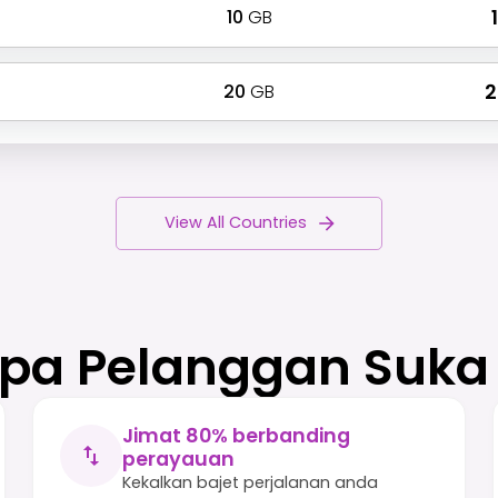
10
GB
₹
20
GB
₹
View All Countries
a Pelanggan Suka
Jimat 80% berbanding
perayauan
Kekalkan bajet perjalanan anda