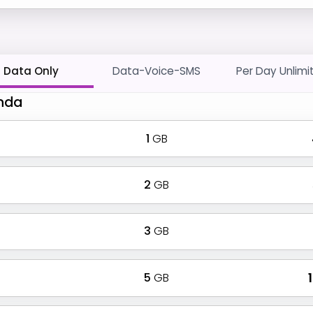
Data Only
Data-Voice-SMS
Per Day Unlimi
anda
1
GB
2
GB
3
GB
5
GB
₹