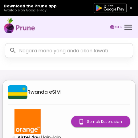
Download the Prune app
Available on Google Play
EN
Rwanda
eSIM
Semak Keserasian
Airtel 4G
+
1
lain-lain