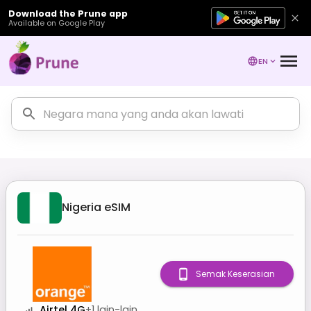
Download the Prune app
Available on Google Play
EN
Nigeria
eSIM
Semak Keserasian
Airtel 4G
+
1
lain-lain