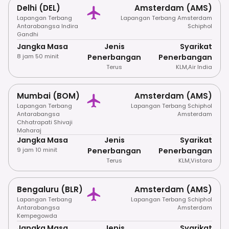
Delhi (DEL)
Amsterdam (AMS)
Lapangan Terbang
Lapangan Terbang Amsterdam
Antarabangsa Indira
Schiphol
Gandhi
Jangka Masa
Jenis
Syarikat
8 jam 50 minit
Penerbangan
Penerbangan
Terus
KLM
,
Air India
Mumbai (BOM)
Amsterdam (AMS)
Lapangan Terbang
Lapangan Terbang Schiphol
Antarabangsa
Amsterdam
Chhatrapati Shivaji
Maharaj
Jangka Masa
Jenis
Syarikat
9 jam 10 minit
Penerbangan
Penerbangan
Terus
KLM
,
Vistara
Bengaluru (BLR)
Amsterdam (AMS)
Lapangan Terbang
Lapangan Terbang Schiphol
Antarabangsa
Amsterdam
Kempegowda
Jangka Masa
Jenis
Syarikat