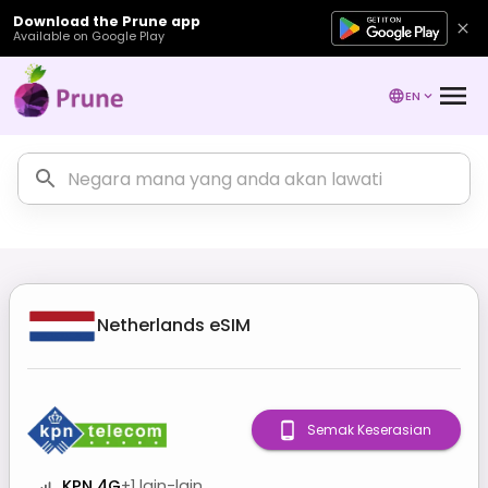
Download the Prune app
Available on Google Play
EN
Netherlands
eSIM
Semak Keserasian
KPN 4G
+
1
lain-lain