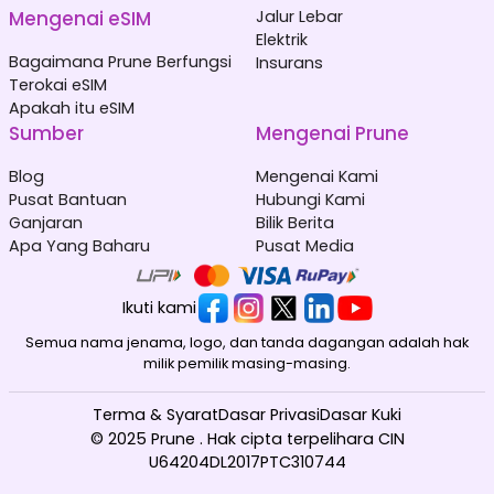
Mengenai eSIM
Jalur Lebar
Elektrik
Bagaimana Prune Berfungsi
Insurans
Terokai eSIM
Apakah itu eSIM
Sumber
Mengenai Prune
Blog
Mengenai Kami
Pusat Bantuan
Hubungi Kami
Ganjaran
Bilik Berita
Apa Yang Baharu
Pusat Media
Ikuti kami
Semua nama jenama, logo, dan tanda dagangan adalah hak
milik pemilik masing-masing.
Terma & Syarat
Dasar Privasi
Dasar Kuki
© 2025 Prune . Hak cipta terpelihara CIN
U64204DL2017PTC310744