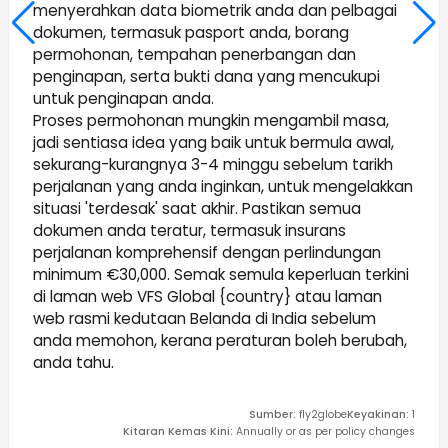
menyerahkan data biometrik anda dan pelbagai
dokumen, termasuk pasport anda, borang
permohonan, tempahan penerbangan dan
penginapan, serta bukti dana yang mencukupi
untuk penginapan anda.
Proses permohonan mungkin mengambil masa,
jadi sentiasa idea yang baik untuk bermula awal,
sekurang-kurangnya 3-4 minggu sebelum tarikh
perjalanan yang anda inginkan, untuk mengelakkan
situasi 'terdesak' saat akhir. Pastikan semua
dokumen anda teratur, termasuk insurans
perjalanan komprehensif dengan perlindungan
minimum €30,000. Semak semula keperluan terkini
di laman web VFS Global {country} atau laman
web rasmi kedutaan Belanda di India sebelum
anda memohon, kerana peraturan boleh berubah,
anda tahu.
Sumber
:
fly2globe
Keyakinan
:
1
Kitaran Kemas Kini
:
Annually or as per policy changes