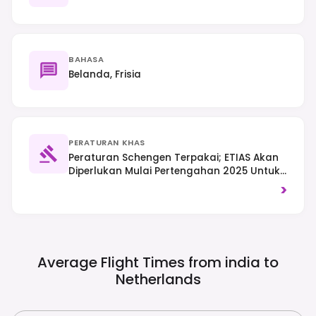
BAHASA
Belanda, Frisia
PERATURAN KHAS
Peraturan Schengen Terpakai; ETIAS Akan
Diperlukan Mulai Pertengahan 2025 Untuk
Pelancong Yang Dikecualikan Visa. Trafik
>
Memandu Di Sebelah Kanan, Dan
Penunggang Basikal Mempunyai
Keutamaan Di Banyak Kawasan, Jadi
Berhati-Hatilah Dengan Lorong Basikal.
Average Flight Times from india to
Netherlands