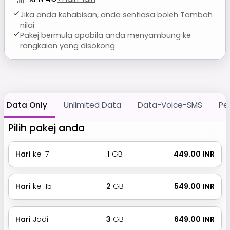
Jika anda kehabisan, anda sentiasa boleh Tambah
nilai
Pakej bermula apabila anda menyambung ke
rangkaian yang disokong
Data Only
Unlimited Data
Data-Voice-SMS
Pe
Pilih pakej anda
Hari
ke-7
1
GB
₹ 449.00 INR
Hari
ke-15
2
GB
₹ 549.00 INR
Hari
Jadi
3
GB
₹ 649.00 INR