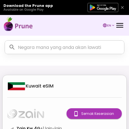
Download the Prune app
Available on Google Play
EN
Kuwait
eSIM
Semak Keserasian
Zain Kw 4G
+
1
lain-lain