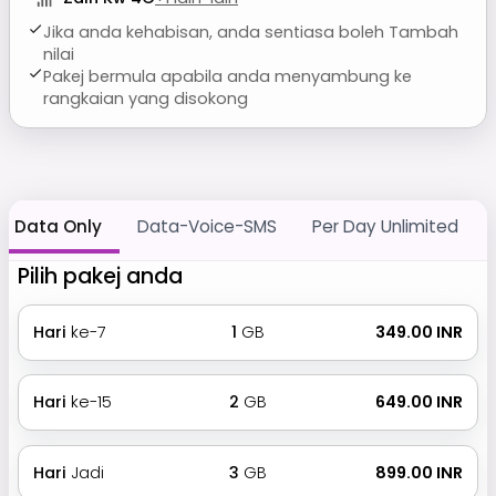
Jika anda kehabisan, anda sentiasa boleh Tambah
nilai
Pakej bermula apabila anda menyambung ke
rangkaian yang disokong
Data Only
Data-Voice-SMS
Per Day Unlimited
Pilih pakej anda
Hari
ke-7
1
GB
₹ 349.00 INR
Hari
ke-15
2
GB
₹ 649.00 INR
Hari
Jadi
3
GB
₹ 899.00 INR