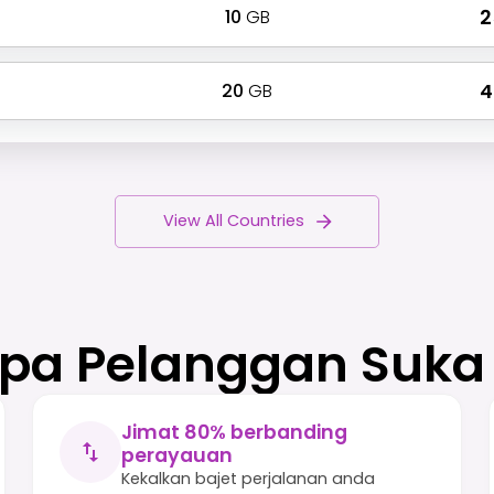
10
GB
₹ 
20
GB
₹ 
View All Countries
a Pelanggan Suka
Jimat 80% berbanding
perayauan
Kekalkan bajet perjalanan anda