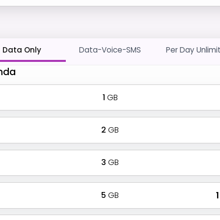
Data Only
Data-Voice-SMS
Per Day Unlimi
anda
1
GB
2
GB
3
GB
5
GB
₹