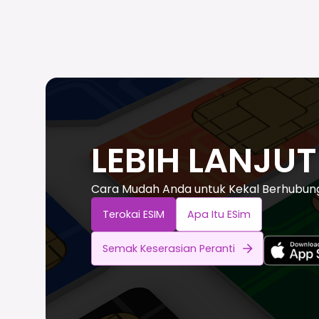
LEBIH LANJU
Cara Mudah Anda untuk Kekal Berhubung 
Terokai ESIM
Apa Itu ESim
Semak Keserasian Peranti