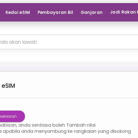
Jadi Rakan 
Kedai eSIM
Pembayaran Bil
Ganjaran
eSIM
serasian
habisan, anda sentiasa boleh Tambah nilai
la apabila anda menyambung ke rangkaian yang disokong