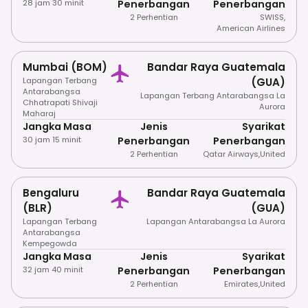
28 jam 30 minit
Penerbangan
Penerbangan
2 Perhentian
SWISS
,
American Airlines
Mumbai (BOM)
Bandar Raya Guatemala
Lapangan Terbang
(GUA)
Antarabangsa
Lapangan Terbang Antarabangsa La
Chhatrapati Shivaji
Aurora
Maharaj
Jangka Masa
Jenis
Syarikat
30 jam 15 minit
Penerbangan
Penerbangan
2 Perhentian
Qatar Airways
,
United
Bengaluru
Bandar Raya Guatemala
(BLR)
(GUA)
Lapangan Terbang
Lapangan Antarabangsa La Aurora
Antarabangsa
Kempegowda
Jangka Masa
Jenis
Syarikat
32 jam 40 minit
Penerbangan
Penerbangan
2 Perhentian
Emirates
,
United