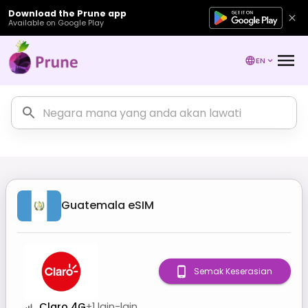
Download the Prune app
Available on Google Play
EN
Guatemala
eSIM
Semak Keserasian
Claro 4G
+
1
lain-lain