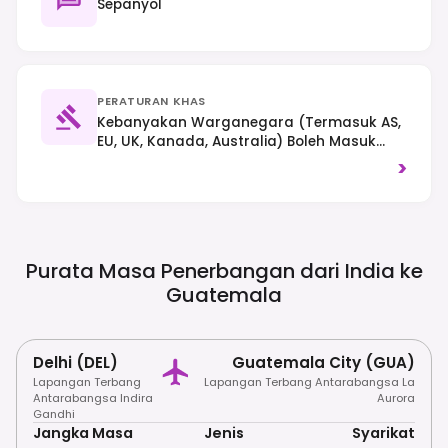
Sepanyol
PERATURAN KHAS
Kebanyakan Warganegara (termasuk AS,
EU, UK, Kanada, Australia) Boleh Masuk
Tanpa Visa Sehingga 90 Hari Sebagai
>
Sebahagian Daripada Perjanjian CA-4. Lalu
Lintas Sebelah Kanan Digunakan. Sentiasa
Berhati-Hati Mengenai Keselamatan Diri
Dan Hormati Adat Resam Tempatan.
Purata Masa Penerbangan dari India ke
Guatemala
Delhi (DEL)
Guatemala City (GUA)
Lapangan Terbang
Lapangan Terbang Antarabangsa La
Antarabangsa Indira
Aurora
Gandhi
Jangka Masa
Jenis
Syarikat