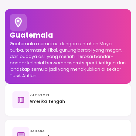
Guatemala
Guatemala memukau dengan runtuhan Maya
purba, termasuk Tikal, gunung berapi yang megah,
dan budaya asli yang meriah. Terokai bandar-
bandar kolonial berwarna-warni seperti Antigua dan
landskap semula jadi yang menakjubkan di sekitar
Tasik Atitlán.
KATEGORI
Amerika Tengah
BAHASA