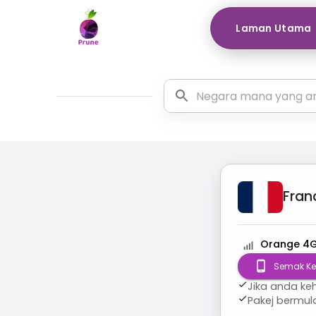
Laman Utama
Fran
Orange 4
Semak Ke
Jika anda ke
Pakej bermu