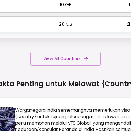
10
GB
₹
20
GB
₹ 
View All Countries
akta Penting untuk Melawat
{countr
Warganegara India sememangnya memerlukan visa 
{country} untuk tujuan pelancongan atau lawatan s
perlu memohon melalui VFS Global, yang mengendal
Kedutaan/Konsulat Perancis di India. Pastikan sem