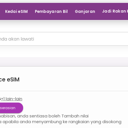
Jadi Rakan 
Kedai eSIM
Pembayaran Bil
Ganjaran
ce
eSIM
G
+
1
lain-lain
serasian
habisan, anda sentiasa boleh Tambah nilai
la apabila anda menyambung ke rangkaian yang disokong