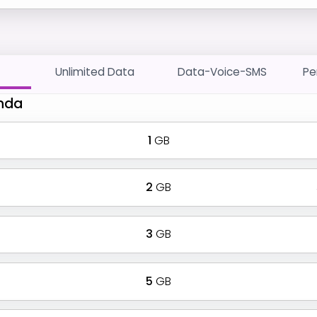
Unlimited Data
Data-Voice-SMS
Pe
anda
1
GB
2
GB
3
GB
5
GB