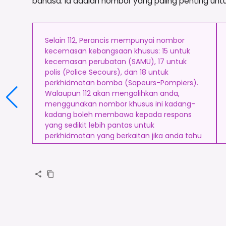
bahasa. Ia adalah nombor yang paling penting unt
Selain 112, Perancis mempunyai nombor
kecemasan kebangsaan khusus: 15 untuk
kecemasan perubatan (SAMU), 17 untuk
polis (Police Secours), dan 18 untuk
perkhidmatan bomba (Sapeurs-Pompiers).
Walaupun 112 akan mengalihkan anda,
menggunakan nombor khusus ini kadang-
kadang boleh membawa kepada respons
yang sedikit lebih pantas untuk
perkhidmatan yang berkaitan jika anda tahu
yang mana satu yang anda perlukan.