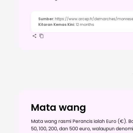
Sumber
:
https://www.arcep.fr/demarches/monres
Kitaran Kemas Kini
:
12 months
Mata wang
Mata wang rasmi Perancis ialah Euro (€). Ba
50, 100, 200, dan 500 euro, walaupun denom