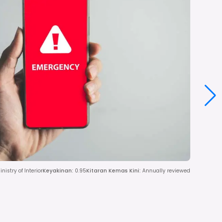
istry of Interior
Keyakinan
:
0.95
Kitaran Kemas Kini
:
Annually reviewed