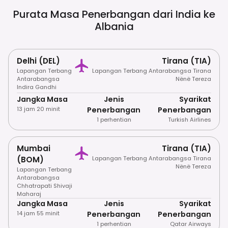
Purata Masa Penerbangan dari India ke
Albania
Delhi (DEL)
Tirana (TIA)
Lapangan Terbang
Lapangan Terbang Antarabangsa Tirana
Antarabangsa
Nënë Tereza
Indira Gandhi
Jangka Masa
Jenis
Syarikat
13 jam 20 minit
Penerbangan
Penerbangan
1 perhentian
Turkish Airlines
Mumbai
Tirana (TIA)
(BOM)
Lapangan Terbang Antarabangsa Tirana
Nënë Tereza
Lapangan Terbang
Antarabangsa
Chhatrapati Shivaji
Maharaj
Jangka Masa
Jenis
Syarikat
14 jam 55 minit
Penerbangan
Penerbangan
1 perhentian
Qatar Airways