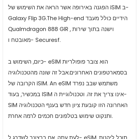
הפגנה באירופה אשר הראה את השימוש של iSIM ב-
Galaxy Flip 3G.The High-end הידיים כולל מעבד
Qualmdragon 888 GIR , וישנה בתוך שירות
מאובטח ו- Securesf.
כיום, השימוש ב- eSIM הוא צובר פופולריות
בסמארטפונים האחרונים.אבל זה שונה מהטכנולוגיה
הקרובה של iSIM. An eSIM משתמש שבב נפרד
במכשיר, בעוד ISIM אינו צריך את זה. וטכנולוגיית ה-
SIM האחרונה הזו קובעת ציון חדש בענף הטכנולוגיה
ותנקוט שימוש בטלפונים חכמים לרמה אחרת.
לעת עתה, אם ברצונך לשדרג ל- eSIM, תוכל ליהנות