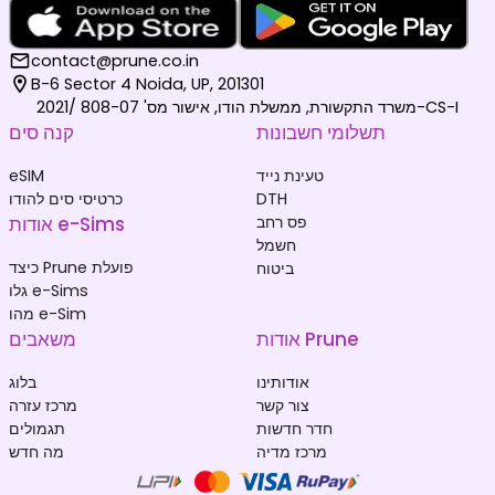
contact@prune.co.in
B-6 Sector 4 Noida, UP, 201301
משרד התקשורת, ממשלת הודו, אישור מס' 808-07 /2021-CS-I
תשלומי חשבונות
קנה סים
טעינת נייד
eSIM
DTH
כרטיסי סים להודו
פס רחב
אודות e-Sims
חשמל
כיצד Prune פועלת
ביטוח
גלו e-Sims
מהו e-Sim
אודות Prune
משאבים
אודותינו
בלוג
צור קשר
מרכז עזרה
חדר חדשות
תגמולים
מרכז מדיה
מה חדש