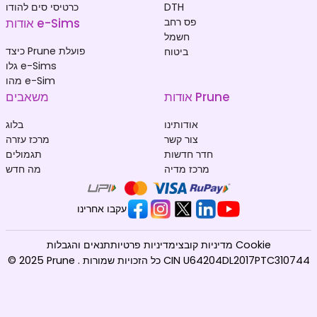
DTH
כרטיסי סים להודו
פס רחב
אודות e-Sims
חשמל
כיצד Prune פועלת
ביטוח
גלו e-Sims
מהו e-Sim
אודות Prune
משאבים
אודותינו
בלוג
צור קשר
מרכז עזרה
חדר חדשות
תגמולים
מרכז מדיה
מה חדש
עקבו אחרינו
מדיניות קובצי Cookie
מדיניות פרטיות
תנאים והגבלות
© 2025 Prune . כל הזכויות שמורות CIN U64204DL2017PTC310744