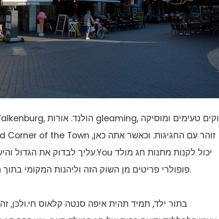
עליך לבדוק את הגדול והישן ביותר בש
פופולרי פריטים מן השוק הזה וליהנות המקומי בתוך החג האירופי קפיץ 'של הקניות שלך היה גם כן.
בתור ילד, תמיד תהית איפה סנטה קלאוס חי.ולכן, 