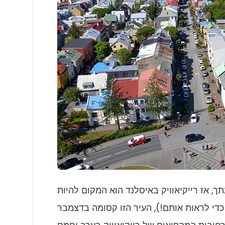
אוויק באיסלנד הוא המקום להיות! Blanketed עם השלג הכבד ו
כדי לראות אותם!), העיר הזו קסומה בדצמבר