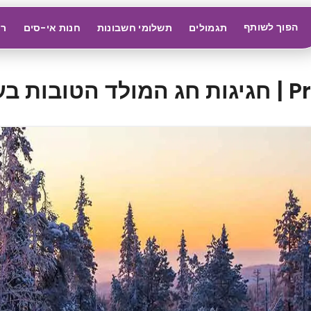
הפוך לשותף
תגמולים
תשלומי חשבונות
חנות אי-סים
רא
בות בעולם | Prune