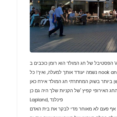
הפסטיבל של חג המולד הוא רומן כוכבים ב Valkenburg, הולנד. אורות gleaming, פינוקים טעימים ומוסיקה
נשמה יעודד אותך למעלה, ואיך! כל nook and Corner of the Town זוהר עם החגיגות. וכאשר אתה כאן,
וק המחתרתי חג המולד אירח כאן.You יכול לקנות מתנות חג מולד
Lapland, פינלנד
זה אף פעם לא מאוחר מדי לבקר את בית האדם