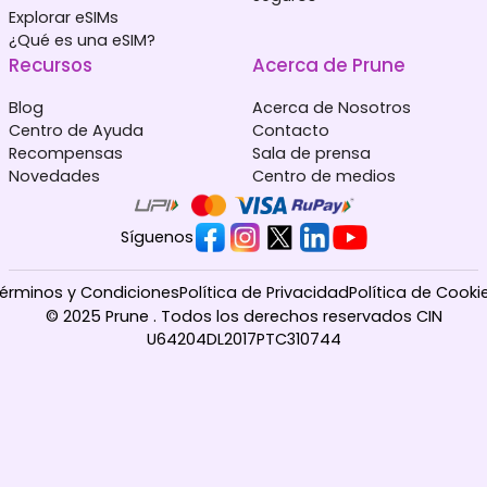
Explorar eSIMs
¿Qué es una eSIM?
Recursos
Acerca de Prune
Blog
Acerca de Nosotros
Centro de Ayuda
Contacto
Recompensas
Sala de prensa
Novedades
Centro de medios
Síguenos
érminos y Condiciones
Política de Privacidad
Política de Cooki
© 2025 Prune . Todos los derechos reservados CIN
U64204DL2017PTC310744