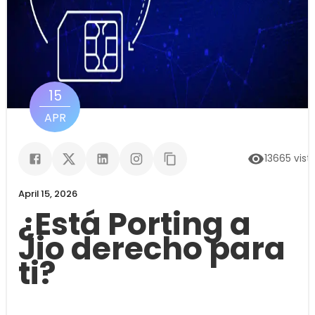
15
APR
13665
vist
April 15, 2026
¿Está Porting a
Jio derecho para
ti?