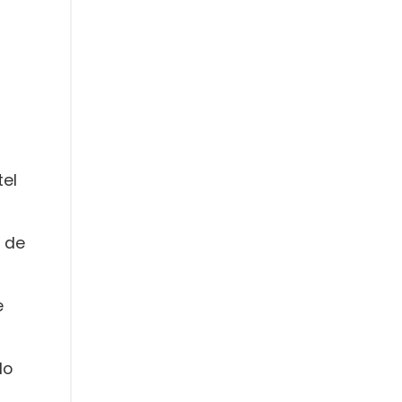
tel
s de
e
do