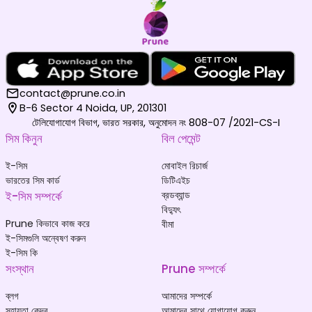
contact@prune.co.in
B-6 Sector 4 Noida, UP, 201301
টেলিযোগাযোগ বিভাগ, ভারত সরকার, অনুমোদন নং 808-07 /2021-CS-I
সিম কিনুন
বিল পেমেন্ট
ই-সিম
মোবাইল রিচার্জ
ভারতের সিম কার্ড
ডিটিএইচ
ই-সিম সম্পর্কে
ব্রডব্যান্ড
বিদ্যুৎ
Prune কিভাবে কাজ করে
বীমা
ই-সিমগুলি অন্বেষণ করুন
ই-সিম কি
সংস্থান
Prune সম্পর্কে
ব্লগ
আমাদের সম্পর্কে
সহায়তা কেন্দ্র
আমাদের সাথে যোগাযোগ করুন