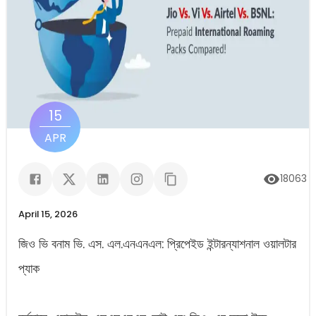
15
APR
18063
ভ
April 15, 2026
জিও ভি বনাম ভি. এস. এল.এনএনএল: প্রিপেইড ইন্টারন্যাশনাল ওয়ালটার
প্যাক