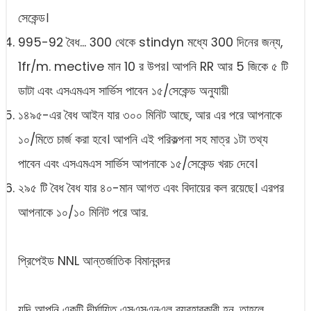
সেকেন্ড।
995-92 বৈধ... 300 থেকে stindyn মধ্যে 300 দিনের জন্য,
1fr/m. mective মান 10 র উপর। আপনি RR আর 5 জিকে ৫ টি
ডাটা এবং এসএমএস সার্ভিস পাবেন ১৫/সেকেন্ড অনুযায়ী
১৪৯৫-এর বৈধ আইন যার ৩০০ মিনিট আছে, আর এর পরে আপনাকে
১০/মিতে চার্জ করা হবে। আপনি এই পরিকল্পনা সহ মাত্র ১টা তথ্য
পাবেন এবং এসএমএস সার্ভিস আপনাকে ১৫/সেকেন্ড খরচ দেবে।
২৯৫ টি বৈধ বৈধ যার ৪০-মান আগত এবং বিদায়ের কল রয়েছে। এরপর
আপনাকে ১০/১০ মিনিট পরে আর.
প্রিপেইড NNL আন্তর্জাতিক বিমানবন্দর
যদি আপনি একটি দীর্ঘায়িত এসএসএনএল ব্যবহারকারী হন, তাহলে