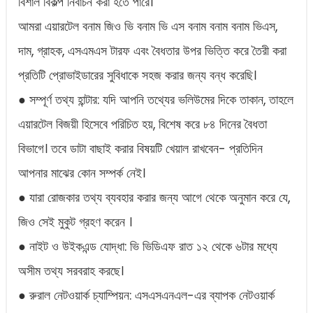
বিশাল বিকল্প নির্বাচন করা হতে পারে।
আমরা এয়ারটেল বনাম জিও ভি বনাম ভি এস বনাম বনাম বনাম ভিএস,
দাম, গ্রাহক, এসএমএস টারফ এবং বৈধতার উপর ভিত্তি করে তৈরী করা
প্রতিটি প্রোভাইডারের সুবিধাকে সহজ করার জন্য বন্ধ করেছি।
● সম্পূর্ণ তথ্য হান্টার: যদি আপনি তথ্যের ভলিউমের দিকে তাকান, তাহলে
এয়ারটেল বিজয়ী হিসেবে পরিচিত হয়, বিশেষ করে ৮৪ দিনের বৈধতা
বিভাগে। তবে ডাটা বাছাই করার বিষয়টি খেয়াল রাখবেন- প্রতিদিন
আপনার মাঝের কোন সম্পর্ক নেই।
● যারা রোজকার তথ্য ব্যবহার করার জন্য আগে থেকে অনুমান করে যে,
জিও সেই মুকুট গ্রহণ করেন ।
● নাইট ও উইকএন্ড যোদ্ধা: ভি ভিডিএফ রাত ১২ থেকে ৬টার মধ্যে
অসীম তথ্য সরবরাহ করছে।
● রুরাল নেটওয়ার্ক চ্যাম্পিয়ন: এসএসএনএল-এর ব্যাপক নেটওয়ার্ক