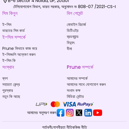
B-6 Sector 4 Noida, UP, 201301
টেলিযোগাযোগ বিভাগ, ভারত সরকার, অনুমোদন নং 808-07 /2021-CS-I
সিম কিনুন
বিল পেমেন্ট
ই-সিম
মোবাইল রিচার্জ
ভারতের সিম কার্ড
ডিটিএইচ
ই-সিম সম্পর্কে
ব্রডব্যান্ড
বিদ্যুৎ
Prune কিভাবে কাজ করে
বীমা
ই-সিমগুলি অন্বেষণ করুন
ই-সিম কি
সংস্থান
Prune সম্পর্কে
ব্লগ
আমাদের সম্পর্কে
সহায়তা কেন্দ্র
আমাদের সাথে যোগাযোগ করুন
পুরস্কার
সংবাদ কক্ষ
নতুন কি আছে
মিডিয়া সেন্টার
আমাদের অনুসরণ করুন
শর্তাবলী
গোপনীয়তা নীতি
কুকিজ নীতি