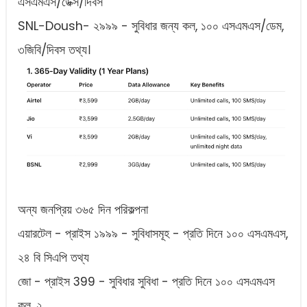
এসএমএস/ডেক্স/দিবস
SNL-Doush- ২৯৯৯ - সুবিধার জন্য কল, ১০০ এসএমএস/ডেম,
৩জিবি/দিবস তথ্য।
অন্য জনপ্রিয় ৩৬৫ দিন পরিকল্পনা
এয়ারটেল - প্রাইস ১৯৯৯ - সুবিধাসমূহ - প্রতি দিনে ১০০ এসএমএস,
২৪ বি সিএপি তথ্য
জো - প্রাইস 399 - সুবিধার সুবিধা - প্রতি দিনে ১০০ এসএমএস
কল, ২.