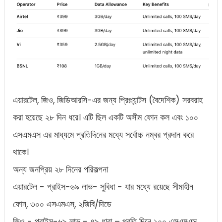
এয়ারটেল, জিও, জিডিআরসি-এর জন্য প্রিপ্ল্যান্টস (বৈদেশিক) সরবরাহ
করা হয়েছে ২৮ দিন ধরে। এটি ছিল একটি অসীম ফোন কল এবং ১০০
এসএমএস এর মাধ্যমে প্রতিদিনের মধ্যে সর্বোচ্চ নম্বর প্রদান করে
থাকে।
অন্য জনপ্রিয় ২৮ দিনের পরিকল্পনা
এয়ারটেল - প্রাইস-৬৯ লাভ- সুবিধা - যার মধ্যে রয়েছে সীমাহীন
ফোন, ৩০০ এসএমএস, ২জিবি/দিডে
জিও - প্রাইস-৬৯ লাভ - ৭৯ ধারা – প্রতি দিনে ১০০ এসএমএস