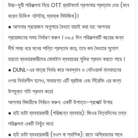
উচ্চ-মুখী পরিকল্পনা নিয়ে OTT প্ল্যাটফর্মে প্রশংসার প্রস্তাব দেয় (মনে
করেন ডিকি+ হটস্টার, ম্যাক্ক মিউজিক)।
● আপনার প্রয়োজন অনুসারে বৈধতা যাচাই করা হয়: আপনার
প্রয়োজনের সময় নির্ধারণ করুন । ৩৬.৫ দিন পরিকল্পনাটি বছরের জন্য
দীর্ঘ সময় ধরে মনের শান্তি প্রস্তাব করে, তবে কম বৈধতার সুযোগ
হয়তো ব্যবহারকারীদের মোবাইল ব্যবহারের সুবিধা প্রদান করতে পারে ।
● DUNL-এর মাত্রা নির্ভর করে অবস্থান ও নেটওয়ার্ক যানবাহনের
ওপর নির্ভরশীল হলেও, সাধারণত এটি ব্রাউজ এবং স্ট্রিমিং এর জন্য
উপযুক্ত গতি প্রদান করে।
আপনার বিজয়ীকে নির্বাচন করুন: একটি উপাত্ত-প্রজেক্ট উপায়
● হাই ডাটা ব্যবহারকারী (পরিচ্ছন্ন ব্যবহার): জিওর নিত্যদিনের তথ্য
পরিকল্পনা একটি নিখুঁত মান।
● হাই ডাটা ব্যবহারকারী (নওল বা স্যাপিক): রাতে অস্থিরতার সাথে