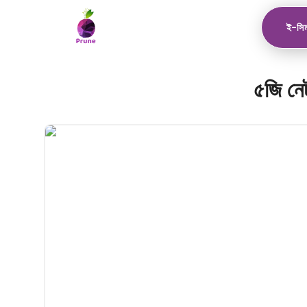
ই-সিম
৫জি নে