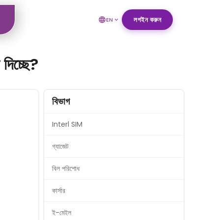
লগইন করুন
EN
দিচ্ছে?
বিভাগ
Interl SIM
গ্যাজেট
বিল পরিশোধ
কার্সার
ই-মেইল