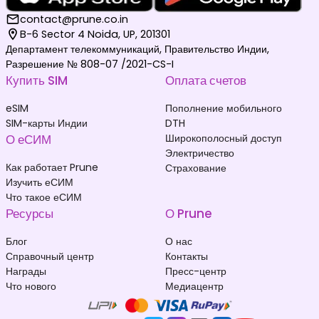
contact@prune.co.in
B-6 Sector 4 Noida, UP, 201301
Департамент телекоммуникаций, Правительство Индии,
Разрешение № 808-07 /2021-CS-I
Купить SIM
Оплата счетов
eSIM
Пополнение мобильного
SIM-карты Индии
DTH
О еСИМ
Широкополосный доступ
Электричество
Как работает Prune
Страхование
Изучить еСИМ
Что такое еСИМ
Ресурсы
О Prune
Блог
О нас
Справочный центр
Контакты
Награды
Пресс-центр
Что нового
Медиацентр