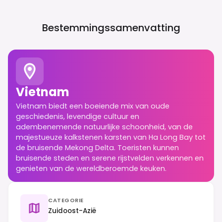
Bestemmingssamenvatting
Vietnam
Vietnam biedt een boeiende mix van oude
geschiedenis, levendige cultuur en
adembenemende natuurlijke schoonheid, van de
majestueuze kalkstenen karsten van Ha Long Bay tot
de bruisende Mekong Delta. Toeristen kunnen
bruisende steden en serene rijstvelden verkennen en
genieten van de wereldberoemde keuken.
CATEGORIE
Zuidoost-Azië