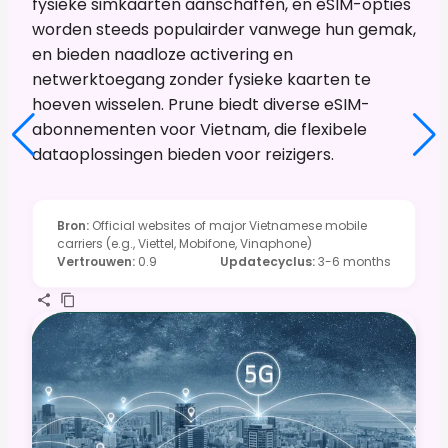
fysieke simkaarten aanschaffen, en eSIM-opties
worden steeds populairder vanwege hun gemak,
en bieden naadloze activering en
netwerktoegang zonder fysieke kaarten te
hoeven wisselen. Prune biedt diverse eSIM-
abonnementen voor Vietnam, die flexibele
dataoplossingen bieden voor reizigers.
Bron
:
Official websites of major Vietnamese mobile
carriers (e.g., Viettel, Mobifone, Vinaphone)
Vertrouwen
:
0.9
Updatecyclus
:
3-6 months