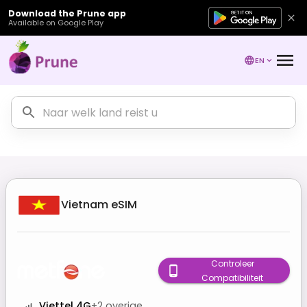
Download the Prune app
Available on Google Play
EN
Vietnam
eSIM
Controleer
Compatibiliteit
Viettel 4G
+
2
overige