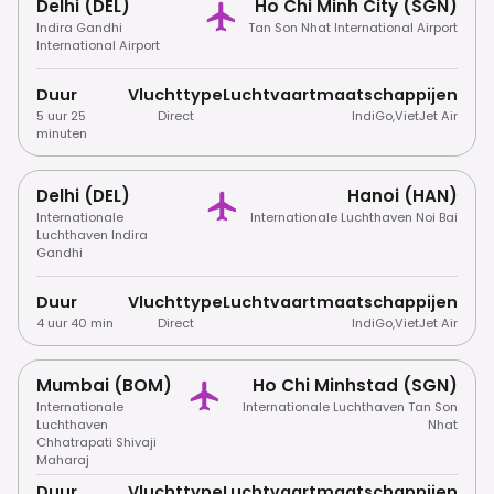
Delhi (DEL)
Ho Chi Minh City (SGN)
Indira Gandhi
Tan Son Nhat International Airport
International Airport
Duur
Vluchttype
Luchtvaartmaatschappijen
5 uur 25
Direct
IndiGo
,
VietJet Air
minuten
Delhi (DEL)
Hanoi (HAN)
Internationale
Internationale Luchthaven Noi Bai
Luchthaven Indira
Gandhi
Duur
Vluchttype
Luchtvaartmaatschappijen
4 uur 40 min
Direct
IndiGo
,
VietJet Air
Mumbai (BOM)
Ho Chi Minhstad (SGN)
Internationale
Internationale Luchthaven Tan Son
Luchthaven
Nhat
Chhatrapati Shivaji
Maharaj
Duur
Vluchttype
Luchtvaartmaatschappijen