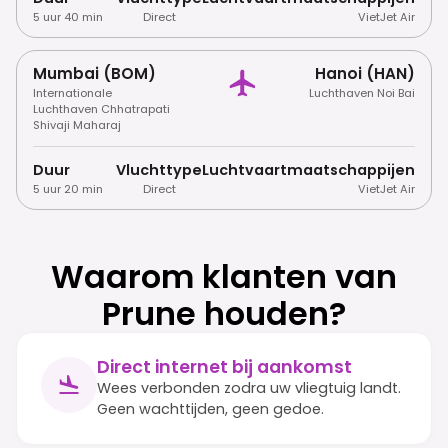
5 uur 40 min
Direct
VietJet Air
Mumbai (BOM)
Hanoi (HAN)
Internationale
Luchthaven Noi Bai
Luchthaven Chhatrapati
Shivaji Maharaj
Duur
Vluchttype
Luchtvaartmaatschappijen
5 uur 20 min
Direct
VietJet Air
Waarom klanten van
Prune houden?
Direct internet bij aankomst
Wees verbonden zodra uw vliegtuig landt.
Geen wachttijden, geen gedoe.