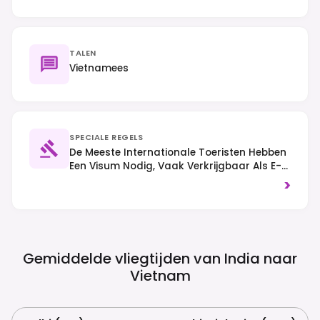
TALEN
Vietnamees
SPECIALE REGELS
De Meeste Internationale Toeristen Hebben
Een Visum Nodig, Vaak Verkrijgbaar Als E-
Visum Voorafgaand Aan De Aankomst. Het
>
Verkeer Rijdt Aan De Rechterkant En Het Is
Raadzaam Om Bescheiden Gekleed Te
Gaan Bij Het Bezoeken Van Religieuze
Plaatsen.
Gemiddelde vliegtijden van India naar
Vietnam