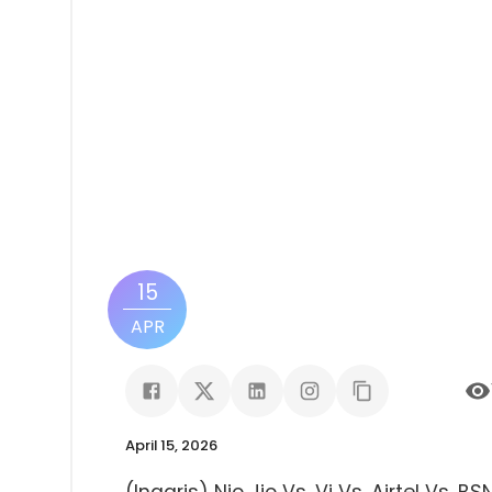
15
APR
April 15, 2026