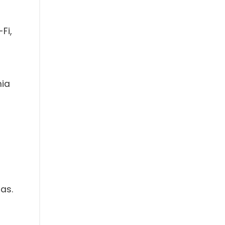
Fi,
a
nia
as.