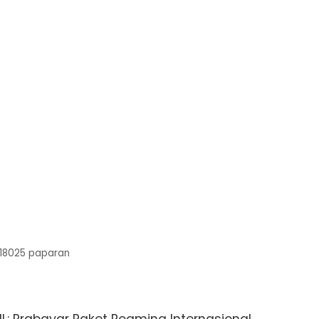
18025
paparan