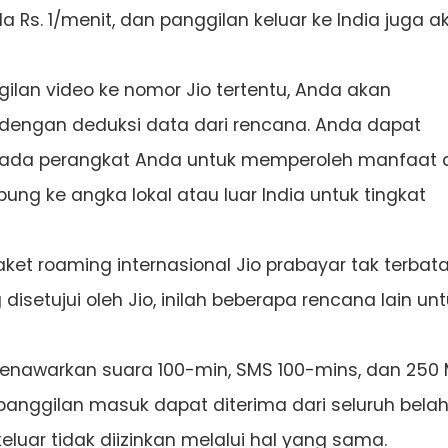
 Rs. 1/menit, dan panggilan keluar ke India juga a
an video ke nomor Jio tertentu, Anda akan
 dengan deduksi data dari rencana. Anda dapat
 pada perangkat Anda untuk memperoleh manfaat d
ung ke angka lokal atau luar India untuk tingkat
et roaming internasional Jio prabayar tak terbat
disetujui oleh Jio, inilah beberapa rencana lain un
i menawarkan suara 100-min, SMS 100-mins, dan 250
panggilan masuk dapat diterima dari seluruh bela
keluar tidak diizinkan melalui hal yang sama.