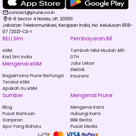
contact@prune.co.in
B-6 Sector 4 Noida, UP, 201301
Jabatan Telekomunikasi, Kerajaan India, No. Kelulusan 808-
07 /2021-CS-I
BELI Sim
Pembayaran Bil
eSIM
Tambah Nilai Mudah Alih
Kad Sim India
DTH
Mengenai eSIM
Jalur Lebar
Elektrik
Bagaimana Prune Berfungsi
Insurans
Terokai eSIM
Apakah itu eSIM
Sumber
Mengenai Prune
Blog
Mengenai Kami
Pusat Bantuan
Hubungi Kami
Ganjaran
Bilik Berita
Apa Yang Baharu
Pusat Media