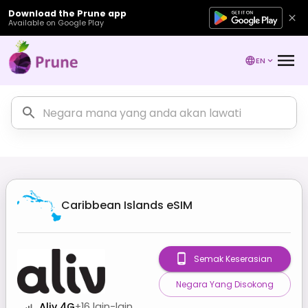
Download the Prune app
Available on Google Play
EN
Caribbean Islands
eSIM
Semak Keserasian
Negara Yang Disokong
Aliv 4G
+
16
lain-lain