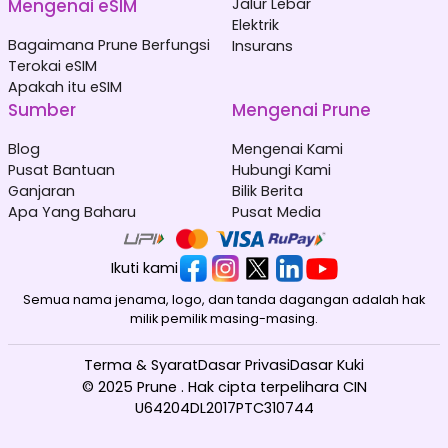
Mengenai eSIM
Jalur Lebar
Elektrik
Bagaimana Prune Berfungsi
Insurans
Terokai eSIM
Apakah itu eSIM
Sumber
Mengenai Prune
Blog
Mengenai Kami
Pusat Bantuan
Hubungi Kami
Ganjaran
Bilik Berita
Apa Yang Baharu
Pusat Media
Ikuti kami
Semua nama jenama, logo, dan tanda dagangan adalah hak
milik pemilik masing-masing.
Terma & Syarat
Dasar Privasi
Dasar Kuki
© 2025 Prune . Hak cipta terpelihara CIN
U64204DL2017PTC310744