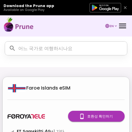
Download the Prune app
Available on Google Play
EN
Faroe Islands
eSIM
호환성 확인하기
FT Samskifti 4G
+
1
기타