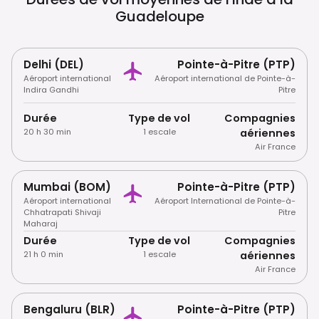
Marines, Est Importante.
Guadeloupe
Delhi (DEL)
Pointe-à-Pitre (PTP)
Aéroport international
Aéroport international de Pointe-à-
Indira Gandhi
Pitre
Durée
Type de vol
Compagnies
20 h 30 min
1 escale
aériennes
Air France
Mumbai (BOM)
Pointe-à-Pitre (PTP)
Aéroport international
Aéroport International de Pointe-à-
Chhatrapati Shivaji
Pitre
Maharaj
Durée
Type de vol
Compagnies
21 h 0 min
1 escale
aériennes
Air France
Bengaluru (BLR)
Pointe-à-Pitre (PTP)