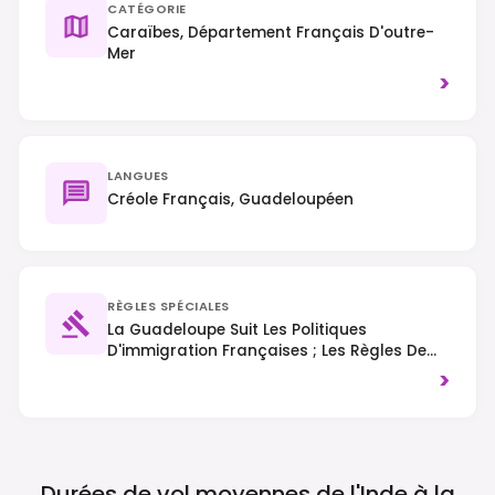
CATÉGORIE
Caraïbes, Département Français D'outre-
Mer
>
LANGUES
Créole Français, Guadeloupéen
RÈGLES SPÉCIALES
La Guadeloupe Suit Les Politiques
D'immigration Françaises ; Les Règles De
Visa Schengen S'appliquent À De Nombreux
>
Citoyens Non Européens, Et L'ETIAS Sera
Requis Pour Les Voyageurs Exemptés De
Visa Une Fois Mis En Œuvre. La Circulation
Se Fait À Droite, Et La Protection De
L'environnement, En Particulier Des Zones
Durées de vol moyennes de l'Inde à la