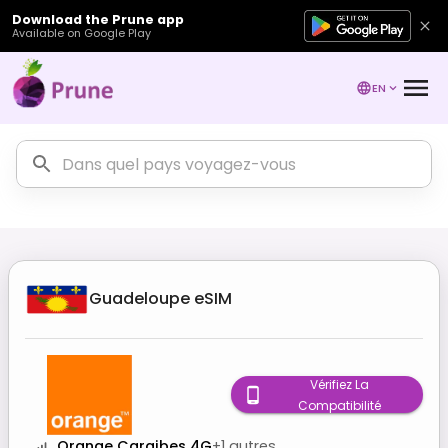
Download the Prune app
Available on Google Play
EN
Guadeloupe
eSIM
Vérifiez La
Compatibilité
Orange Caraibes 4G
+
1
autres