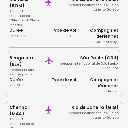
(BOM)
Aéroport International de Rio de
Janeiro-Galeão
Aéroport
international
Chhatrapati Shivaji
Maharaj
Durée
Type de vol
Compagnies
23 h 0 min
1 escale
aériennes
Qatar Airways
Bengaluru
São Paulo (GRU)
(BLR)
Aéroport International de São Paulo-
Guarulhos
Aéroport International
Kempegowda
Durée
Type de vol
Compagnies
25 h 30 min
1 escale
aériennes
Lufthansa
Chennai
Rio de Janeiro (GIG)
(MAA)
Aéroport International de Rio de
Janeiro-Galeão
Aéroport
International de