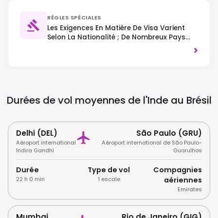
RÈGLES SPÉCIALES
Les Exigences En Matière De Visa Varient
Selon La Nationalité ; De Nombreux Pays
Bénéficient D'une Entrée Sans Visa Pour De
>
Courts Séjours, Tandis Que D'autres
Peuvent Nécessiter Un E-Visa Ou Un Visa
Traditionnel. La Circulation Se Fait Du Côté
Droit De La Chaussée.
Durées de vol moyennes de l'Inde au
Brésil
Delhi (DEL)
São Paulo (GRU)
Aéroport international
Aéroport international de São Paulo-
Indira Gandhi
Guarulhos
Durée
Type de vol
Compagnies
22 h 0 min
1 escale
aériennes
Emirates
Mumbai
Rio de Janeiro (GIG)