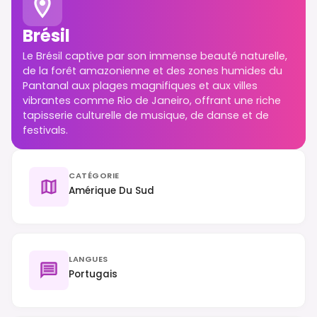
Brésil
Le Brésil captive par son immense beauté naturelle,
de la forêt amazonienne et des zones humides du
Pantanal aux plages magnifiques et aux villes
vibrantes comme Rio de Janeiro, offrant une riche
tapisserie culturelle de musique, de danse et de
festivals.
CATÉGORIE
Amérique Du Sud
LANGUES
Portugais