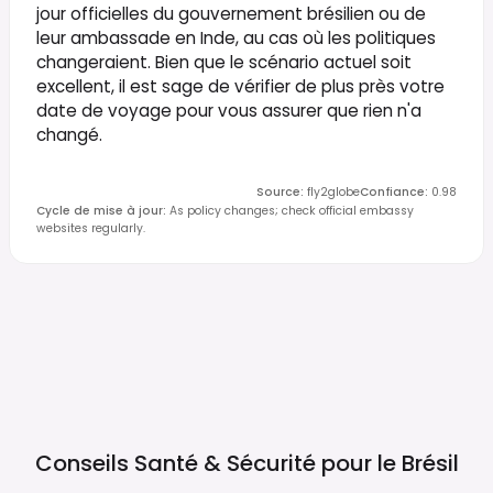
jour officielles du gouvernement brésilien ou de
leur ambassade en Inde, au cas où les politiques
changeraient. Bien que le scénario actuel soit
excellent, il est sage de vérifier de plus près votre
date de voyage pour vous assurer que rien n'a
changé.
Source
:
fly2globe
Confiance
:
0.98
Cycle de mise à jour
:
As policy changes; check official embassy
websites regularly.
Conseils Santé & Sécurité pour le
Brésil