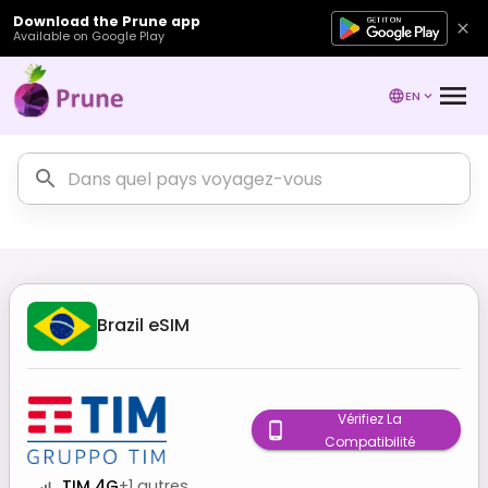
Download the Prune app
Available on Google Play
EN
Brazil
eSIM
Vérifiez La
Compatibilité
TIM 4G
+
1
autres