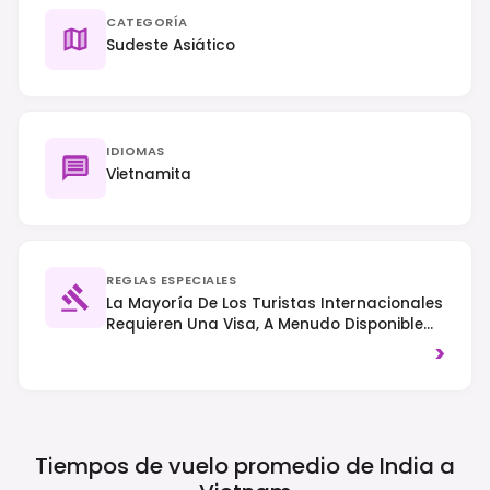
CATEGORÍA
Sudeste Asiático
IDIOMAS
Vietnamita
REGLAS ESPECIALES
La Mayoría De Los Turistas Internacionales
Requieren Una Visa, A Menudo Disponible
Como Visa Electrónica Antes De La
>
Llegada. El Tráfico Circula Por La Derecha
Y Es Aconsejable Vestir Modestamente Al
Visitar Sitios Religiosos.
Tiempos de vuelo promedio de India a