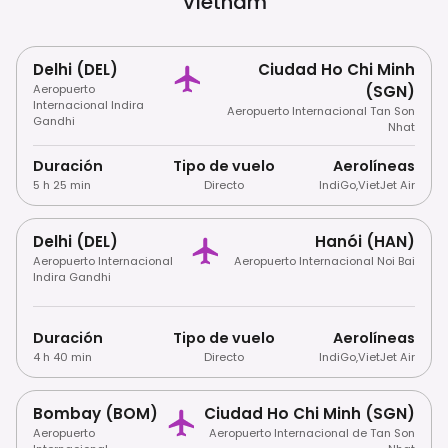
Vietnam
Delhi (DEL)
Ciudad Ho Chi Minh
Aeropuerto
(SGN)
Internacional Indira
Aeropuerto Internacional Tan Son
Gandhi
Nhat
Duración
Tipo de vuelo
Aerolíneas
5 h 25 min
Directo
IndiGo
,
VietJet Air
Delhi (DEL)
Hanói (HAN)
Aeropuerto Internacional
Aeropuerto Internacional Noi Bai
Indira Gandhi
Duración
Tipo de vuelo
Aerolíneas
4 h 40 min
Directo
IndiGo
,
VietJet Air
Bombay (BOM)
Ciudad Ho Chi Minh (SGN)
Aeropuerto
Aeropuerto Internacional de Tan Son