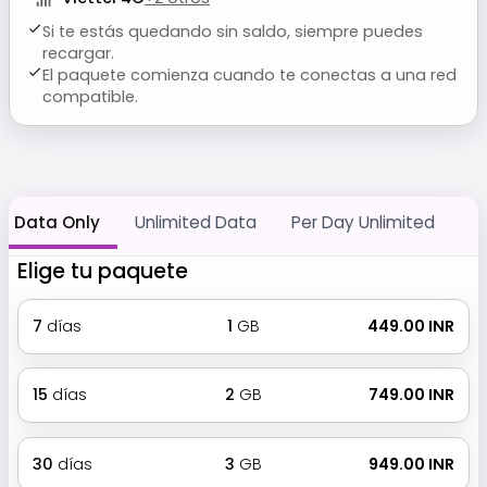
Si te estás quedando sin saldo, siempre puedes
recargar.
El paquete comienza cuando te conectas a una red
compatible.
Data Only
Unlimited Data
Per Day Unlimited
Elige tu paquete
7
días
1
GB
₹ 449.00 INR
15
días
2
GB
₹ 749.00 INR
30
días
3
GB
₹ 949.00 INR