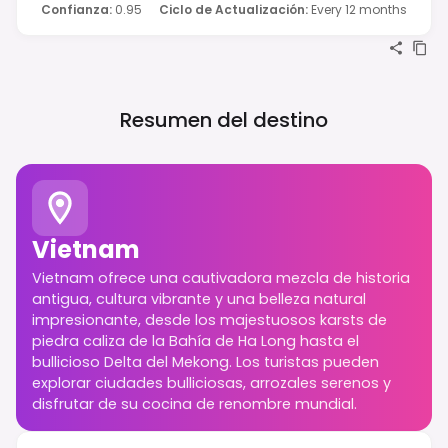
Confianza
:
0.95
Ciclo de Actualización
:
Every 12 months
Resumen del destino
Vietnam
Vietnam ofrece una cautivadora mezcla de historia
antigua, cultura vibrante y una belleza natural
impresionante, desde los majestuosos karsts de
piedra caliza de la Bahía de Ha Long hasta el
bullicioso Delta del Mekong. Los turistas pueden
explorar ciudades bulliciosas, arrozales serenos y
disfrutar de su cocina de renombre mundial.